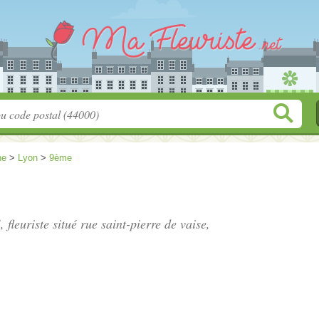
ne
>
Lyon
>
9ème
, fleuriste situé
rue saint-pierre de vaise
,