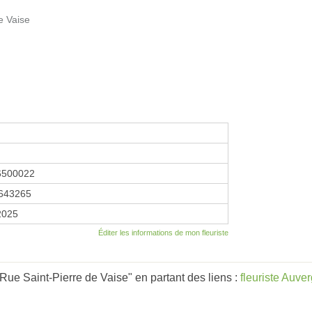
e Vaise
6500022
643265
 2025
Éditer les informations de mon fleuriste
Rue Saint-Pierre de Vaise" en partant des liens :
fleuriste Auv