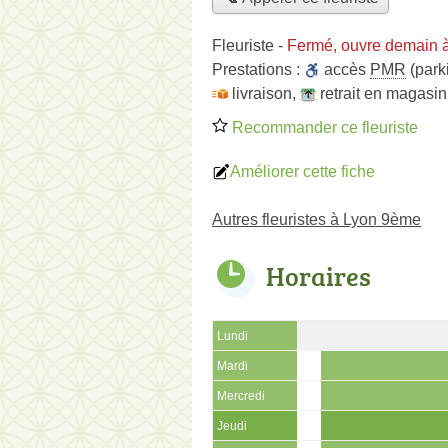
Fleuriste
-
Fermé, ouvre demain 
Prestations :
accès
PMR
(park
livraison
,
retrait en magasin
Recommander ce fleuriste
Améliorer cette fiche
Autres fleuristes à Lyon 9ème
Horaires
Lundi
Mardi
Mercredi
Jeudi