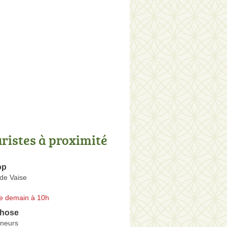
uristes à proximité
op
de Vaise
e demain à 10h
phose
neurs