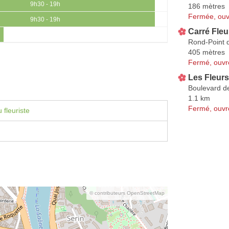
9h30 - 19h
186 mètres
Fermée, ouv
9h30 - 19h
Carré Fleu
Rond-Point 
405 mètres
Fermé, ouvr
Les Fleur
Boulevard d
1.1 km
Fermé, ouvr
 fleuriste
© contributeurs OpenStreetMap