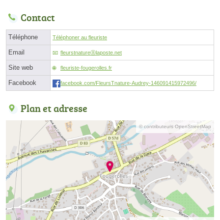
Contact
Téléphone
Téléphoner au fleuriste
Email
fleurstnatureⓐlaposte.net
Site web
fleuriste-fougerolles.fr
Facebook
facebook.com/FleursTnature-Audrey-146091415972496/
Plan et adresse
© contributeurs OpenStreetMap