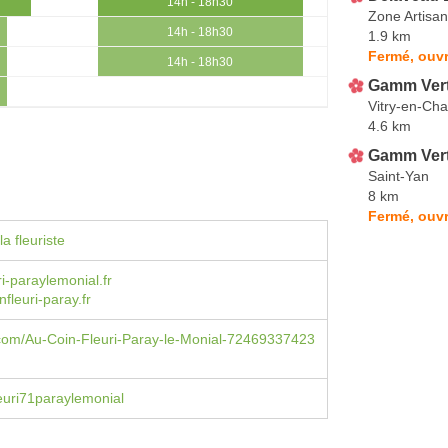
14h - 18h30
Zone Artisa
14h - 18h30
1.9 km
Fermé, ouvr
14h - 18h30
Gamm Ver
Vitry-en-Cha
4.6 km
Gamm Vert
Saint-Yan
8 km
Fermé, ouvr
a fleuriste
ri-paraylemonial.fr
fleuri-paray.fr
com/Au-Coin-Fleuri-Paray-le-Monial-72469337423
euri71paraylemonial