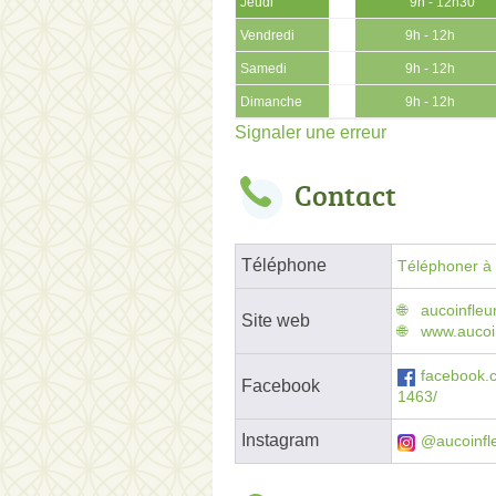
Jeudi
9h - 12h30
Vendredi
9h - 12h
Samedi
9h - 12h
Dimanche
9h - 12h
Signaler une erreur
Contact
Téléphone
Téléphoner à l
aucoinfleu
Site web
www.aucoin
facebook.
Facebook
1463/
Instagram
@aucoinfl