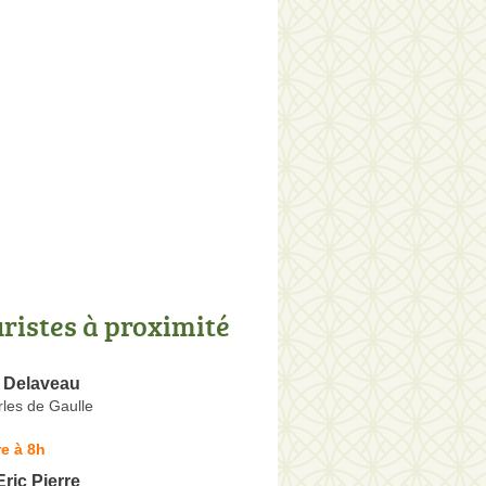
uristes à proximité
e Delaveau
les de Gaulle
e à 8h
ric Pierre