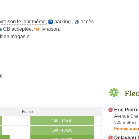
ivraison le jour même
,
parking
,
accès
CB acceptée
,
livraison
,
ait en magasin
al
Fle
Eric Pierr
Fermé
Avenue Char
14h - 18h30
325 mètres
Fermé, ouvr
14h - 18h30
Delaveau E