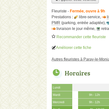
Fleuriste
-
Fermée, ouvre à 9h
Prestations :
libre-service
,
l
PMR
(parking, entrée adaptée)
,
livraison le jour même
,
retr
Recommander cette fleuriste
Améliorer cette fiche
Autres fleuristes à Paray-le-Moni
Horaires
Lundi
Mardi
9h - 12h
Mercredi
9h - 12h