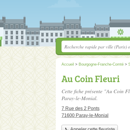
Accueil
>
Bourgogne-Franche-Comté
>
S
Au Coin Fleuri
Cette fiche présente "Au Coin Fle
Paray-le-Monial.
7 Rue des 2 Ponts
71600 Paray-le-Monial
📞 Appeler cette fleuriste