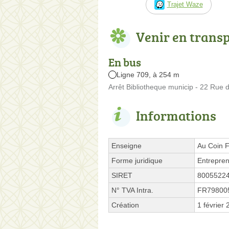
Trajet Waze
Venir en trans
En bus
Ligne 709, à 254 m
Arrêt Bibliotheque municip - 22 Rue 
Informations
Enseigne
Au Coin F
Forme juridique
Entrepren
SIRET
8005522
N° TVA Intra.
FR79800
Création
1 février