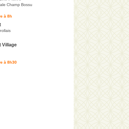
nale Champ Bossu
e à 8h
t
rollais
 Village
e à 8h30