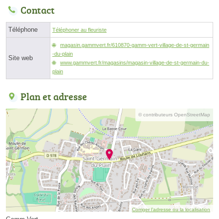
Contact
Téléphone
Téléphoner au fleuriste
magasin.gammvert.fr/610870-gamm-vert-village-de-st-germain
-du-plain
Site web
www.gammvert.fr/magasins/magasin-village-de-st-germain-du-
plain
Plan et adresse
© contributeurs OpenStreetMap
Corriger l’adresse ou la localisation