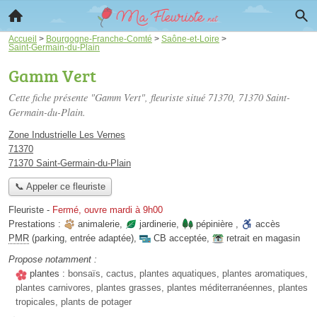
Accueil
>
Bourgogne-Franche-Comté
>
Saône-et-Loire
>
Saint-Germain-du-Plain
Gamm Vert
Cette fiche présente "Gamm Vert", fleuriste situé
71370
, 71370 Saint-
Germain-du-Plain.
Zone Industrielle Les Vernes
71370
71370 Saint-Germain-du-Plain
📞 Appeler ce fleuriste
Fleuriste
-
Fermé, ouvre mardi à 9h00
Prestations :
animalerie
,
jardinerie
,
pépinière
,
accès
PMR
(parking, entrée adaptée)
,
CB acceptée
,
retrait en magasin
Propose notamment :
plantes :
bonsaïs, cactus, plantes aquatiques, plantes aromatiques,
plantes carnivores, plantes grasses, plantes méditerranéennes, plantes
tropicales, plants de potager