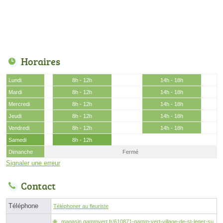
Horaires
Lundi
8h - 12h
14h - 18h
Mardi
8h - 12h
14h - 18h
Mercredi
8h - 12h
14h - 18h
Jeudi
8h - 12h
14h - 18h
Vendredi
8h - 12h
14h - 18h
Samedi
8h - 12h
Dimanche
Fermé
Signaler une erreur
Contact
Téléphone
Téléphoner au fleuriste
magasin.gammvert.fr/610871-gamm-vert-village-de-st-leger-su