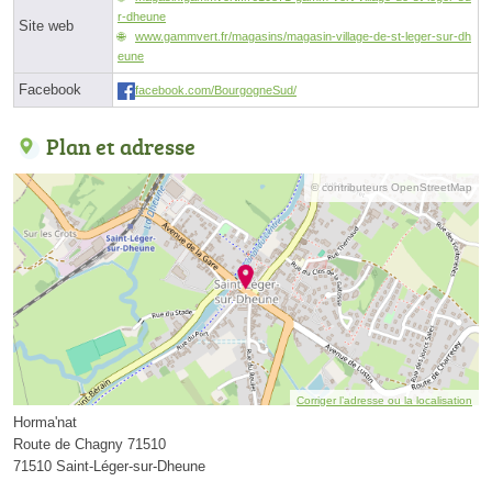
r-dheune
Site web
www.gammvert.fr/magasins/magasin-village-de-st-leger-sur-dh
eune
Facebook
facebook.com/BourgogneSud/
Plan et adresse
© contributeurs OpenStreetMap
Corriger l’adresse ou la localisation
Horma'nat
Route de Chagny 71510
71510 Saint-Léger-sur-Dheune