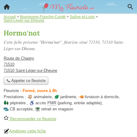
Accueil
>
Bourgogne-Franche-Comté
>
Saône-et-Loire
>
Saint-Léger-sur-Dheune
Horma'nat
Cette fiche présente "Horma'nat", fleuriste situé
71510
, 71510 Saint-
Léger-sur-Dheune.
Route de Chagny
71510
71510 Saint-Léger-sur-Dheune
📞 Appeler ce fleuriste
Fleuriste
-
Fermé, ouvre à 8h
Prestations :
animalerie
,
jardinerie
,
livraison à domicile
,
pépinière
,
accès
PMR
(parking, entrée adaptée)
,
CB acceptée
,
retrait en magasin
Recommander ce fleuriste
Améliorer cette fiche