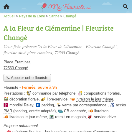
Accueil
>
Pays de la Loire
>
Sarthe
>
Changé
A la Fleur de Clémentine | Fleuriste
Changé
Cette fiche présente "A la Fleur de Clémentine | Fleuriste Changé",
fleuriste situé
place etamines
, 72560 Changé.
Place Etamines
72560 Changé
📞 Appeler cette fleuriste
Fleuriste
-
Fermée, ouvre à 9h
Prestations :
commande par téléphone
,
compositions florales
,
décoration florale
,
libre-service
,
livraison le jour même
,
mondial Relay
,
parking
,
vente par correspondance
,
accès
PMR
(parking, entrée adaptée)
,
CB acceptée
,
livraison
,
livraison le jour même
,
retrait en magasin
,
service drive
Propose notamment :
créations florales :
boutonnières, compositions d'anniversaire,