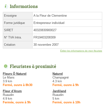
Informations
Enseigne
A la Fleur de Clementine
Forme juridique
Entrepreneur individuel
SIRET
40320830900027
N° TVA Intra.
FR19403208309
Création
30 novembre 2007
Éditer les informations de mon fleuriste
Fleuristes à proximité
Fleurs Ô Naturel
Naturel
Le Mans
Champagné
3.9 km
4.3 km
Fermé, ouvre à 8h30
Fermé, ouvre à 9h
Fleur d'Arum
Jardiland
Ruaudin
Ruaudin
4.9 km
5 km
Fermée, ouvre à 9h
Fermé, ouvre à 10h