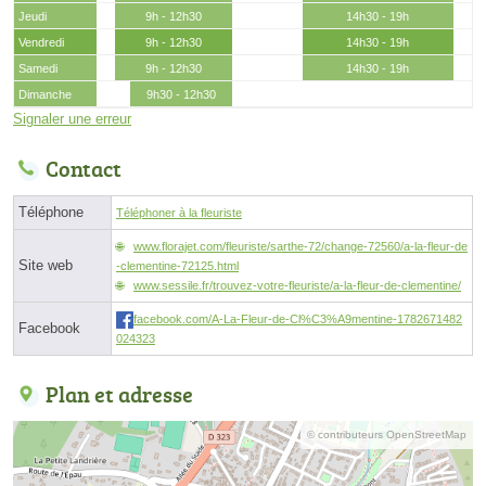
Jeudi
9h - 12h30
14h30 - 19h
Vendredi
9h - 12h30
14h30 - 19h
Samedi
9h - 12h30
14h30 - 19h
Dimanche
9h30 - 12h30
Signaler une erreur
Contact
Téléphone
Téléphoner à la fleuriste
www.florajet.com/fleuriste/sarthe-72/change-72560/a-la-fleur-de
Site web
-clementine-72125.html
www.sessile.fr/trouvez-votre-fleuriste/a-la-fleur-de-clementine/
facebook.com/A-La-Fleur-de-Cl%C3%A9mentine-1782671482
Facebook
024323
Plan et adresse
© contributeurs OpenStreetMap