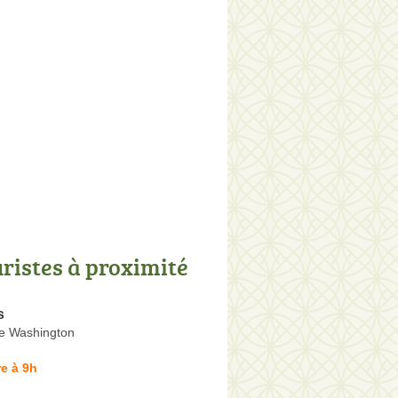
uristes à proximité
s
e Washington
e à 9h