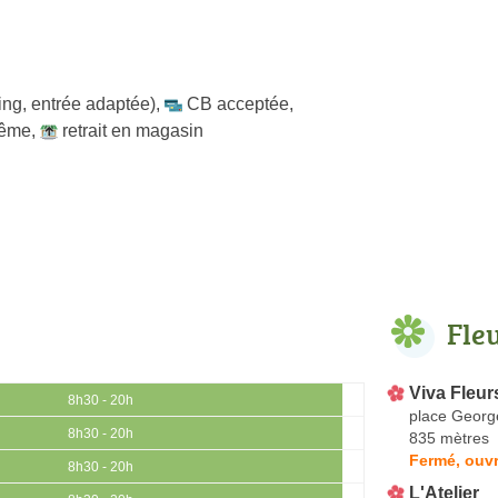
ing, entrée adaptée)
,
CB acceptée
,
même
,
retrait en magasin
Fle
Viva Fleur
8h30 - 20h
place Georg
8h30 - 20h
835 mètres
Fermé, ouvr
8h30 - 20h
L'Atelier