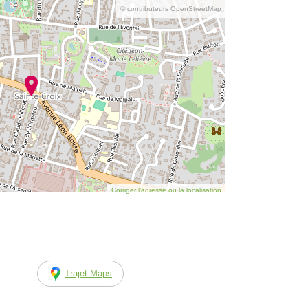
© contributeurs OpenStreetMap
Corriger l’adresse ou la localisation
Trajet Maps