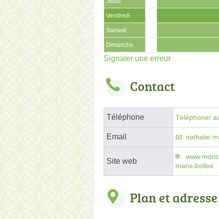
Jeudi
Vendredi
Samedi
Dimanche
Signaler une erreur
Contact
Téléphone
Téléphoner au
Email
nathalie.
www.moncea
Site web
mans-bollee
Plan et adresse