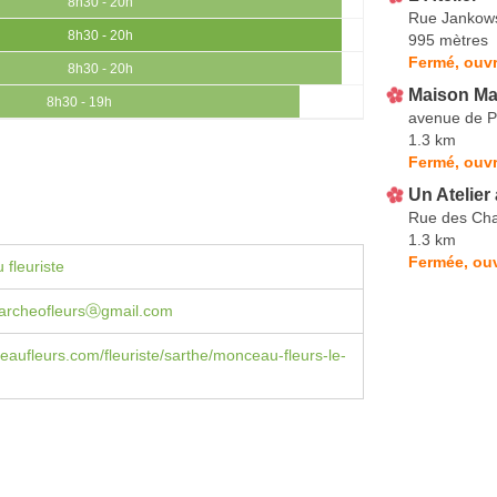
8h30 - 20h
Rue Jankow
8h30 - 20h
995 mètres
Fermé, ouvr
8h30 - 20h
Maison Ma
8h30 - 19h
avenue de P
1.3 km
Fermé, ouvr
Un Atelier
Rue des Ch
1.3 km
Fermée, ouv
 fleuriste
marcheofleursⓐgmail.com
ufleurs.com/fleuriste/sarthe/monceau-fleurs-le-