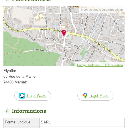
© contributeurs OpenStreetMap
Corriger l’adresse ou la localisation
Elyaflor
63 Rue de la Mairie
74460 Marnaz
Trajet Waze
Trajet Maps
Informations
Forme juridique
SARL