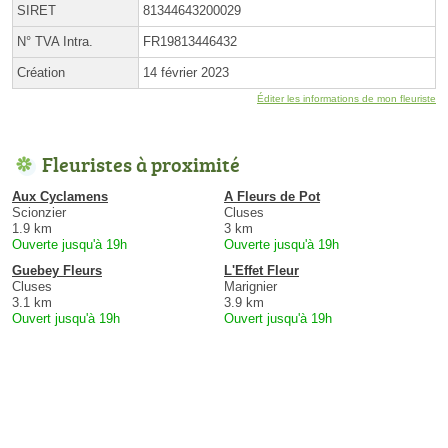
SIRET
81344643200029
N° TVA Intra.
FR19813446432
Création
14 février 2023
Éditer les informations de mon fleuriste
Fleuristes à proximité
Aux Cyclamens
A Fleurs de Pot
Scionzier
Cluses
1.9 km
3 km
Ouverte jusqu'à 19h
Ouverte jusqu'à 19h
Guebey Fleurs
L'Effet Fleur
Cluses
Marignier
3.1 km
3.9 km
Ouvert jusqu'à 19h
Ouvert jusqu'à 19h