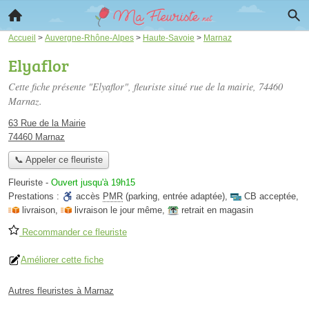
Accueil
>
Auvergne-Rhône-Alpes
>
Haute-Savoie
>
Marnaz
Elyaflor
Cette fiche présente "Elyaflor", fleuriste situé
rue de la mairie
, 74460
Marnaz.
63 Rue de la Mairie
74460 Marnaz
📞 Appeler ce fleuriste
Fleuriste
-
Ouvert jusqu'à 19h15
Prestations :
accès
PMR
(parking, entrée adaptée)
,
CB acceptée
,
livraison
,
livraison le jour même
,
retrait en magasin
Recommander ce fleuriste
Améliorer cette fiche
Autres fleuristes à Marnaz