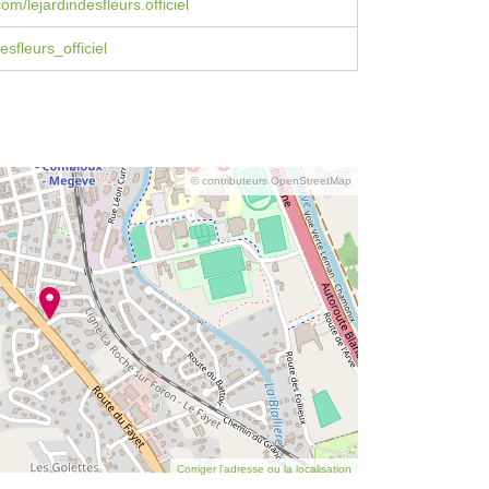
m/lejardindesfleurs.officiel
sfleurs_officiel
© contributeurs OpenStreetMap
Corriger l’adresse ou la localisation