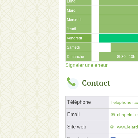
Lundi
Mardi
Mercredi
Jeudi
Vendredi
Samedi
Dimanche
8h30 - 13h
Signaler une erreur
Contact
Téléphone
Téléphoner au
Email
chapelot-
Site web
www.lejard