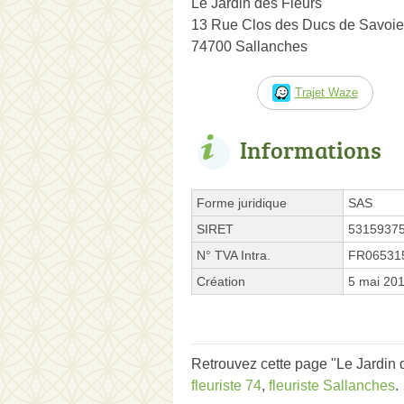
Le Jardin des Fleurs
13 Rue Clos des Ducs de Savoie
74700 Sallanches
Trajet Waze
Informations
Forme juridique
SAS
SIRET
5315937
N° TVA Intra.
FR06531
Création
5 mai 20
Retrouvez cette page "Le Jardin 
fleuriste 74
,
fleuriste Sallanches
.