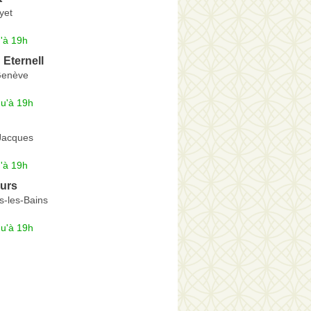
yet
'à 19h
 Eternell
Genève
qu'à 19h
-Jacques
'à 19h
eurs
s-les-Bains
qu'à 19h