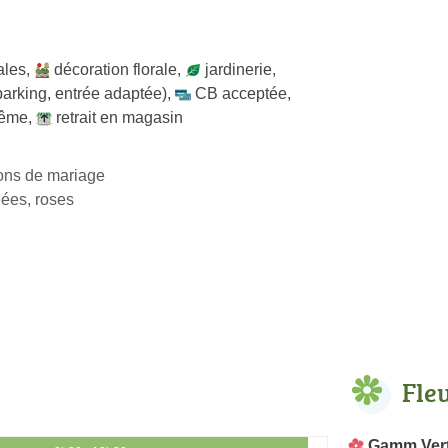
ales
,
décoration florale
,
jardinerie
,
arking, entrée adaptée)
,
CB acceptée
,
même
,
retrait en magasin
ons de mariage
dées, roses
Fle
Gamm Ver