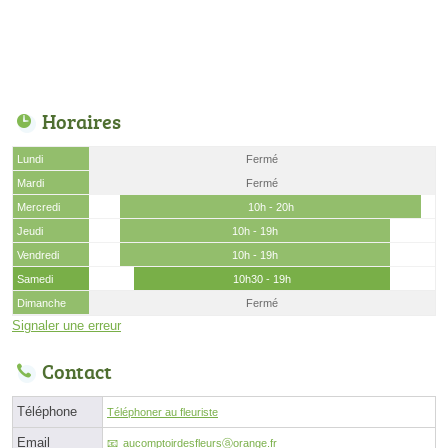
Horaires
Lundi
Fermé
Mardi
Fermé
Mercredi
10h - 20h
Jeudi
10h - 19h
Vendredi
10h - 19h
Samedi
10h30 - 19h
Dimanche
Fermé
Signaler une erreur
Contact
Téléphone
Téléphoner au fleuriste
Email
aucomptoirdesfleursⓐorange.fr