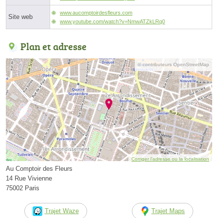
www.aucomptoirdesfleurs.com
Site web
www.youtube.com/watch?v=NmwATZkLRq0
Plan et adresse
© contributeurs OpenStreetMap
Corriger l’adresse ou la localisation
Au Comptoir des Fleurs
14 Rue Vivienne
75002 Paris
Trajet Waze
Trajet Maps