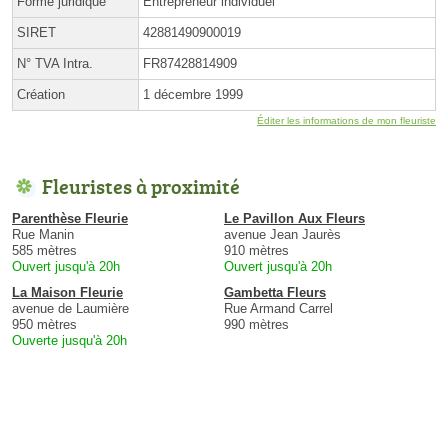
Forme juridique
Entrepreneur individuel
SIRET
42881490900019
N° TVA Intra.
FR87428814909
Création
1 décembre 1999
Éditer les informations de mon fleuriste
Fleuristes à proximité
Parenthèse Fleurie
Le Pavillon Aux Fleurs
Rue Manin
avenue Jean Jaurès
585 mètres
910 mètres
Ouvert jusqu'à 20h
Ouvert jusqu'à 20h
La Maison Fleurie
Gambetta Fleurs
avenue de Laumière
Rue Armand Carrel
950 mètres
990 mètres
Ouverte jusqu'à 20h