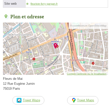
Site web
fleuriste-livry-gargan.fr
Plan et adresse
© contributeurs OpenStreetMap
Corriger l’adresse ou la localisation
Fleurs de Mai
12 Rue Eugène Jumin
75019 Paris
Trajet Waze
Trajet Maps