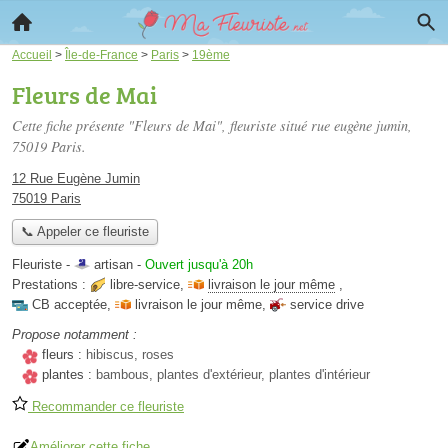
Accueil
>
Île-de-France
>
Paris
>
19ème
Fleurs de Mai
Cette fiche présente "Fleurs de Mai", fleuriste situé
rue eugène jumin
,
75019 Paris.
12 Rue Eugène Jumin
75019 Paris
📞 Appeler ce fleuriste
Fleuriste -
artisan
-
Ouvert jusqu'à 20h
Prestations :
libre-service
,
livraison le jour même
,
CB acceptée
,
livraison le jour même
,
service drive
Propose notamment :
fleurs :
hibiscus, roses
plantes :
bambous, plantes d'extérieur, plantes d'intérieur
Recommander ce fleuriste
Améliorer cette fiche