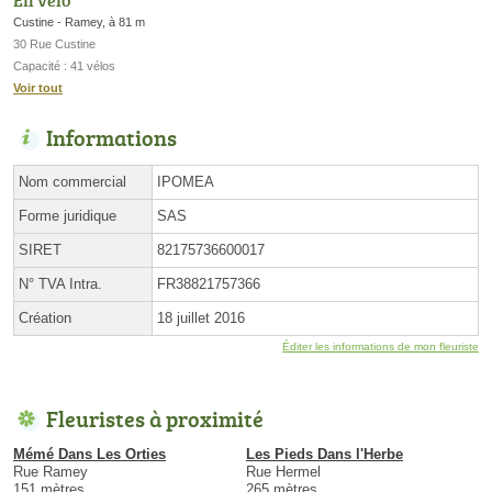
Custine - Ramey, à 81 m
30 Rue Custine
Capacité : 41 vélos
Voir tout
Informations
Nom commercial
IPOMEA
Forme juridique
SAS
SIRET
82175736600017
N° TVA Intra.
FR38821757366
Création
18 juillet 2016
Éditer les informations de mon fleuriste
Fleuristes à proximité
Mémé Dans Les Orties
Les Pieds Dans l'Herbe
Rue Ramey
Rue Hermel
151 mètres
265 mètres