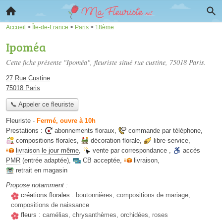
Accueil
>
Île-de-France
>
Paris
>
18ème
Ipoméa
Cette fiche présente "Ipoméa", fleuriste situé
rue custine
, 75018 Paris.
27 Rue Custine
75018 Paris
📞 Appeler ce fleuriste
Fleuriste
-
Fermé, ouvre à 10h
Prestations :
abonnements floraux
,
commande par téléphone
,
compositions florales
,
décoration florale
,
libre-service
,
livraison le jour même
,
vente par correspondance
,
accès
PMR
(entrée adaptée)
,
CB acceptée
,
livraison
,
retrait en magasin
Propose notamment :
créations florales :
boutonnières, compositions de mariage,
compositions de naissance
fleurs :
camélias, chrysanthèmes, orchidées, roses