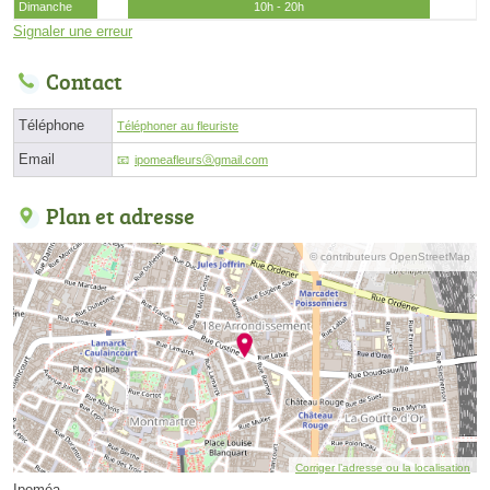
Dimanche
10h - 20h
Signaler une erreur
Contact
Téléphone
Téléphoner au fleuriste
Email
ipomeafleursⓐgmail.com
Plan et adresse
© contributeurs OpenStreetMap
Corriger l’adresse ou la localisation
Ipoméa