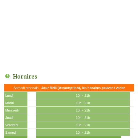
Horaires
Samedi prochain :
Jour férié (Assomption), les horaires peuvent varier
Lundi
10h - 21h
Mardi
10h - 21h
Mercredi
10h - 21h
Jeudi
10h - 21h
Vendredi
10h - 21h
Samedi
10h - 21h