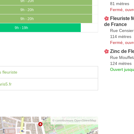
9h - 20h
81 mètres
Fermé, ouvr
9h - 20h
Fleuriste M
9h - 20h
de France
9h - 19h
Rue Censier
114 mètres
Fermé, ouvr
Zinc de Fl
Rue Mouffet
124 mètres
Ouvert jusqu
 fleuriste
ris5.fr
© contributeurs OpenStreetMap