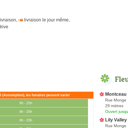
livraison
,
livraison le jour même
,
drive
Fle
Montceau 
ié (Assomption), les horaires peuvent varier
Rue Monge
9h - 20h
29 mètres
Ouvert jusqu
9h - 20h
Lily Valley
9h - 20h
Rue Monge