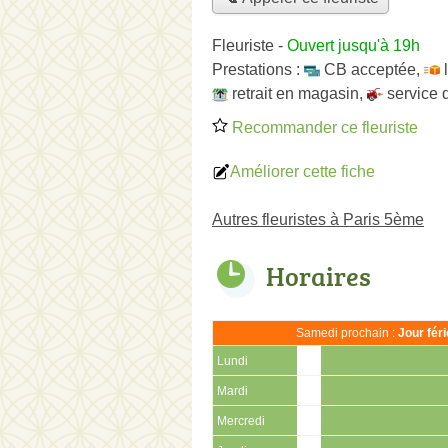
Fleuriste
-
Ouvert jusqu'à 19h
Prestations :
CB acceptée
,
retrait en magasin
,
service 
Recommander ce fleuriste
Améliorer cette fiche
Autres fleuristes à Paris 5ème
Horaires
Samedi prochain :
Jour fér
Lundi
Mardi
Mercredi