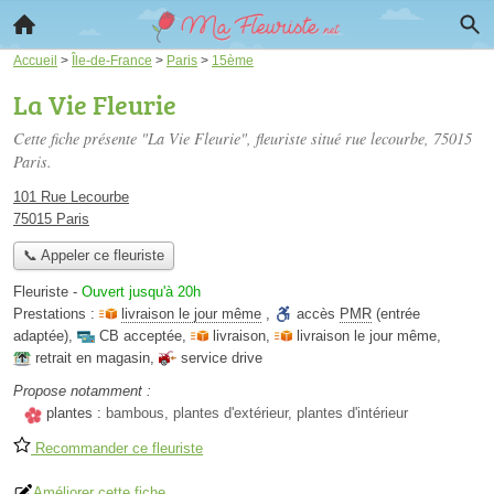
Accueil
>
Île-de-France
>
Paris
>
15ème
La Vie Fleurie
Cette fiche présente "La Vie Fleurie", fleuriste situé
rue lecourbe
, 75015
Paris.
101 Rue Lecourbe
75015 Paris
📞 Appeler ce fleuriste
Fleuriste
-
Ouvert jusqu'à 20h
Prestations :
livraison le jour même
,
accès
PMR
(entrée
adaptée)
,
CB acceptée
,
livraison
,
livraison le jour même
,
retrait en magasin
,
service drive
Propose notamment :
plantes :
bambous, plantes d'extérieur, plantes d'intérieur
Recommander ce fleuriste
Améliorer cette fiche