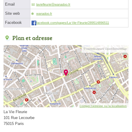
Email
laviefleurieⓐwanadoo.fr
Site web
wanadoo.fr
Facebook
facebook.com/pages/La-Vie-Fleurie/289514896511
Plan et adresse
© contributeurs OpenStreetMap
Corriger l’adresse ou la localisation
La Vie Fleurie
101 Rue Lecourbe
75015 Paris