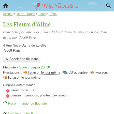
Accueil
>
Île-de-France
>
Paris
>
9ème
Les Fleurs d'Aline
Cette fiche présente "Les Fleurs d'Aline", fleuriste situé
rue notre dame
de lorette
, 75009 Paris.
4 Rue Notre Dame de Lorette
75009 Paris
📞 Appeler ce fleuriste
Fleuriste
-
Ouvert jusqu'à 20h30
Prestations :
livraison le jour même
,
CB acceptée
,
livraison
,
livraison le jour même
Propose notamment :
fleurs :
hibiscus
plantes :
bambous, plantes d'extérieur
Recommander ce fleuriste
Améliorer cette fiche