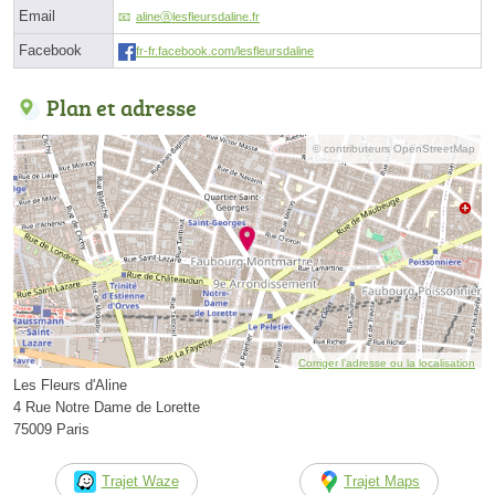
Email
alineⓐlesfleursdaline.fr
Facebook
fr-fr.facebook.com/lesfleursdaline
Plan et adresse
© contributeurs OpenStreetMap
Corriger l’adresse ou la localisation
Les Fleurs d'Aline
4 Rue Notre Dame de Lorette
75009 Paris
Trajet Waze
Trajet Maps