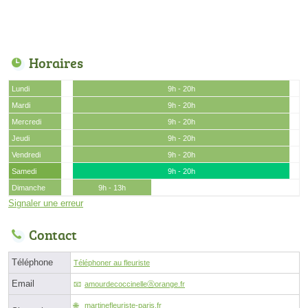
Horaires
Lundi
9h - 20h
Mardi
9h - 20h
Mercredi
9h - 20h
Jeudi
9h - 20h
Vendredi
9h - 20h
Samedi
9h - 20h
Dimanche
9h - 13h
Signaler une erreur
Contact
Téléphone
Téléphoner au fleuriste
Email
amourdecoccinelleⓐorange.fr
martinefleuriste-paris.fr