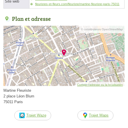
Site web
fleuristes-et-fleurs.com/fleuriste/martine-fleuriste-paris-75011
Plan et adresse
© contributeurs OpenStreetMap
Corriger l’adresse ou la localisation
Martine Fleuriste
2 place Léon Blum
75011 Paris
Trajet Waze
Trajet Maps