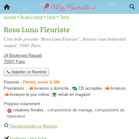
Accueil
>
Île-de-France
>
Paris
>
7ème
Rosa Luna Fleuriste
Cette fiche présente "Rosa Luna Fleuriste", fleuriste situé
boulevard
raspail
, 75007 Paris.
24 Boulevard Raspail
75007 Paris
📞 Appeler ce fleuriste
Fleuriste
-
Fermé, ouvre à 10h
Prestations :
livraison à domicile
,
CB acceptée
,
livraison
,
livraison le jour même
,
retrait en magasin
Propose notamment :
créations florales :
compositions de mariage, compositions de
naissance
Recommander ce fleuriste
Améliorer cette fiche