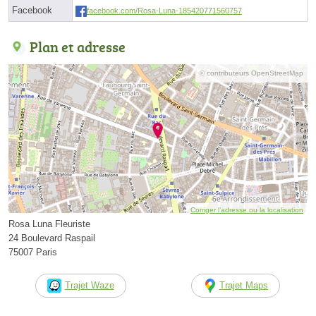
Facebook
facebook.com/Rosa-Luna-185420771560757
Plan et adresse
© contributeurs OpenStreetMap
Corriger l’adresse ou la localisation
Rosa Luna Fleuriste
24 Boulevard Raspail
75007 Paris
Trajet Waze
Trajet Maps