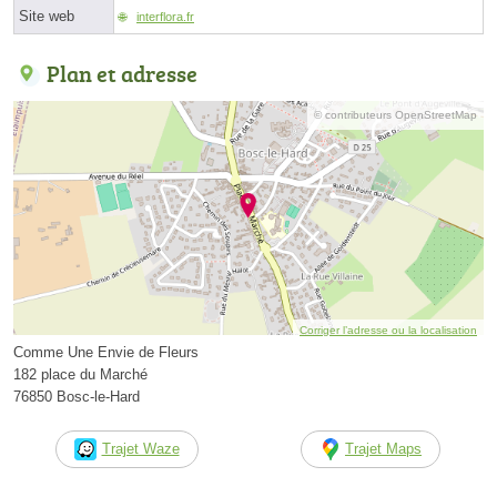
Site web
interflora.fr
Plan et adresse
© contributeurs OpenStreetMap
Corriger l’adresse ou la localisation
Comme Une Envie de Fleurs
182 place du Marché
76850 Bosc-le-Hard
Trajet Waze
Trajet Maps