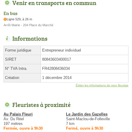
Venir en transports en commun
En bus
Ligne 529, à 26 m
Arrêt Mairie - 204 Place du Marché
Informations
Forme juridique
Entrepreneur individuel
SIRET
80843603400017
N° TVA Intra.
FR42808436034
Création
1 décembre 2014
Éditer les informations de mon fleuriste
Fleuristes à proximité
Au Palais Fleuri
Le Jardin des Gazelles
Av. Du Réel
Saint-Maclou-de-Folleville
197 mètres
7 km
Fermée, ouvre à 9h30
Fermé, ouvre à 9h30