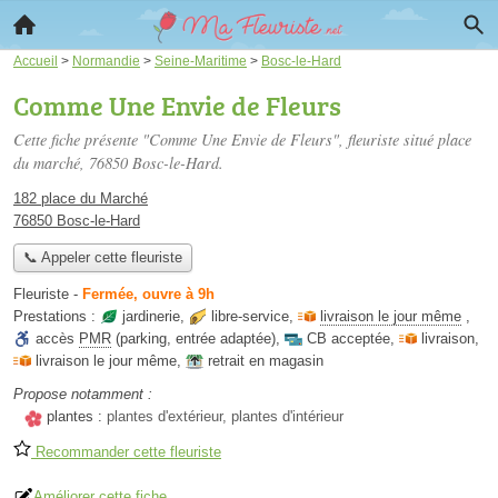
Accueil
>
Normandie
>
Seine-Maritime
>
Bosc-le-Hard
Comme Une Envie de Fleurs
Cette fiche présente "Comme Une Envie de Fleurs", fleuriste situé
place
du marché
, 76850 Bosc-le-Hard.
182 place du Marché
76850 Bosc-le-Hard
📞 Appeler cette fleuriste
Fleuriste
-
Fermée, ouvre à 9h
Prestations :
jardinerie
,
libre-service
,
livraison le jour même
,
accès
PMR
(parking, entrée adaptée)
,
CB acceptée
,
livraison
,
livraison le jour même
,
retrait en magasin
Propose notamment :
plantes :
plantes d'extérieur, plantes d'intérieur
Recommander cette fleuriste
Améliorer cette fiche