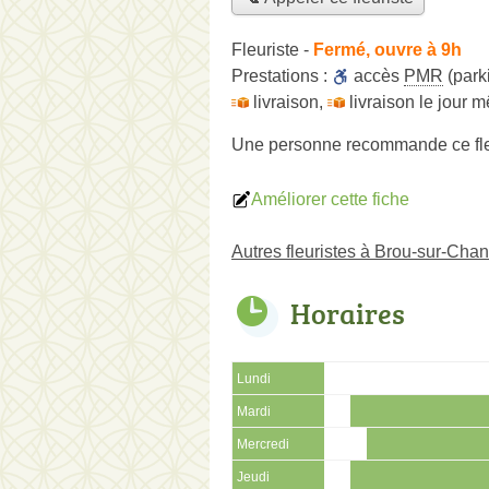
Fleuriste
-
Fermé, ouvre à 9h
Prestations :
accès
PMR
(park
livraison
,
livraison le jour 
Une personne
recommande
ce fl
Améliorer cette fiche
Autres fleuristes à Brou-sur-Chan
Horaires
Lundi
Mardi
Mercredi
Jeudi