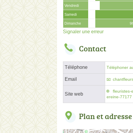
Vendredi
Samedi
Dimanche
9
Signaler une erreur
Contact
Téléphone
Téléphoner au
Email
chantfleu
fleuristes-
Site web
ereine-77177
Plan et adresse