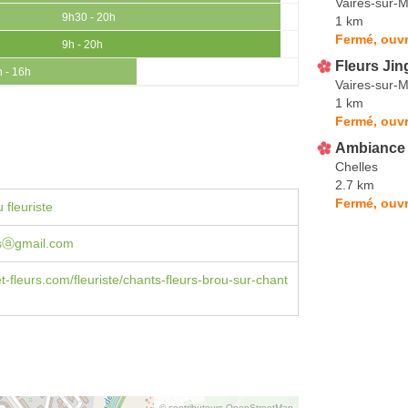
Vaires-sur-
9h30 - 20h
1 km
Fermé, ouvr
9h - 20h
Fleurs Jin
h - 16h
Vaires-sur-
1 km
Fermé, ouvr
Ambiance 
Chelles
2.7 km
Fermé, ouvr
 fleuriste
rsⓐgmail.com
et-fleurs.com/fleuriste/chants-fleurs-brou-sur-chant
© contributeurs OpenStreetMap