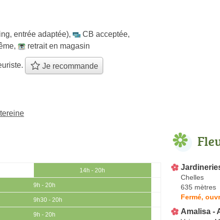
ing, entrée adaptée)
,
CB acceptée
,
même
,
retrait en magasin
euriste.
Je recommande
tereine
Fle
Jardineries
14h - 20h
Chelles
9h - 20h
635 mètres
Fermé, ouvr
9h30 - 20h
Amalisa - 
9h - 20h