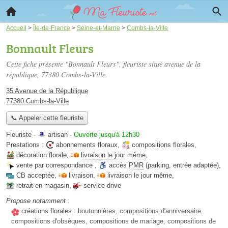
Accueil
>
Île-de-France
>
Seine-et-Marne
>
Combs-la-Ville
Bonnault Fleurs
Cette fiche présente "Bonnault Fleurs", fleuriste situé
avenue de la
république
, 77380 Combs-la-Ville.
35 Avenue de la République
77380 Combs-la-Ville
📞 Appeler cette fleuriste
Fleuriste -
artisan
-
Ouverte jusqu'à 12h30
Prestations :
abonnements floraux
,
compositions florales
,
décoration florale
,
livraison le jour même
,
vente par correspondance
,
accès
PMR
(parking, entrée adaptée)
,
CB acceptée
,
livraison
,
livraison le jour même
,
retrait en magasin
,
service drive
Propose notamment :
créations florales :
boutonnières, compositions d'anniversaire,
compositions d'obsèques, compositions de mariage, compositions de