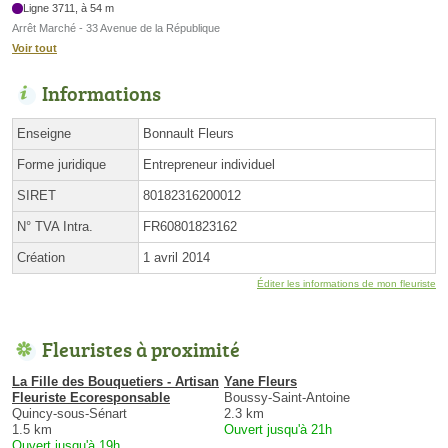
Ligne 3711, à 54 m
Arrêt Marché - 33 Avenue de la République
Voir tout
Informations
Enseigne
Bonnault Fleurs
Forme juridique
Entrepreneur individuel
SIRET
80182316200012
N° TVA Intra.
FR60801823162
Création
1 avril 2014
Éditer les informations de mon fleuriste
Fleuristes à proximité
La Fille des Bouquetiers - Artisan
Yane Fleurs
Fleuriste Ecoresponsable
Boussy-Saint-Antoine
Quincy-sous-Sénart
2.3 km
1.5 km
Ouvert jusqu'à 21h
Ouvert jusqu'à 19h