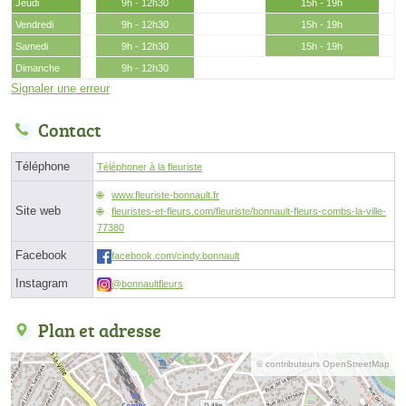
Jeudi
9h - 12h30
15h - 19h
Vendredi
9h - 12h30
15h - 19h
Samedi
9h - 12h30
15h - 19h
Dimanche
9h - 12h30
Signaler une erreur
Contact
Téléphone
Téléphoner à la fleuriste
www.fleuriste-bonnault.fr
Site web
fleuristes-et-fleurs.com/fleuriste/bonnault-fleurs-combs-la-ville-
77380
Facebook
facebook.com/cindy.bonnault
Instagram
@bonnaultfleurs
Plan et adresse
© contributeurs OpenStreetMap