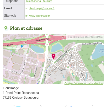
Téléphone
Téléphoner au fleuriste
Email
fleurimageⓐorange.fr
Site web
www.fleurimage.fr
Plan et adresse
© contributeurs OpenStreetMap
Corriger l’adresse ou la localisation
Fleur'Image
1 Rond-Point Roccasecca
77183 Croissy-Beaubourg