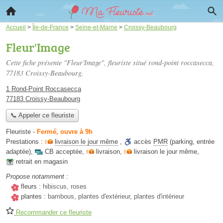
Accueil
>
Île-de-France
>
Seine-et-Marne
>
Croissy-Beaubourg
Fleur'Image
Cette fiche présente "Fleur'Image", fleuriste situé
rond-point roccasecca
,
77183 Croissy-Beaubourg.
1 Rond-Point Roccasecca
77183 Croissy-Beaubourg
📞 Appeler ce fleuriste
Fleuriste
-
Fermé, ouvre à 9h
Prestations :
livraison le jour même
,
accès
PMR
(parking, entrée
adaptée)
,
CB acceptée
,
livraison
,
livraison le jour même
,
retrait en magasin
Propose notamment :
fleurs :
hibiscus, roses
plantes :
bambous, plantes d'extérieur, plantes d'intérieur
Recommander ce fleuriste