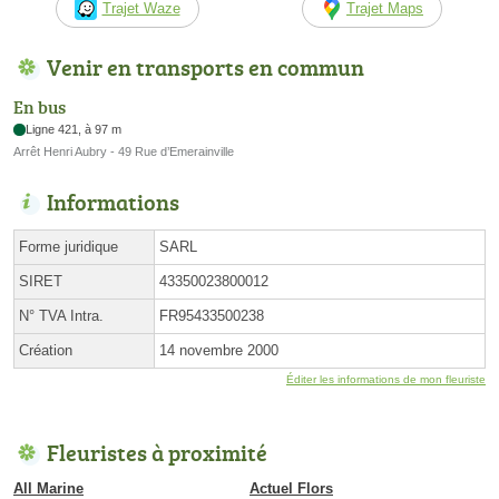
Trajet Waze
Trajet Maps
Venir en transports en commun
En bus
Ligne 421, à 97 m
Arrêt Henri Aubry - 49 Rue d’Emerainville
Informations
Forme juridique
SARL
SIRET
43350023800012
N° TVA Intra.
FR95433500238
Création
14 novembre 2000
Éditer les informations de mon fleuriste
Fleuristes à proximité
All Marine
Actuel Flors