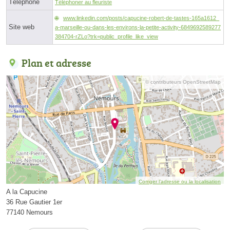
Téléphone
Téléphoner au fleuriste
www.linkedin.com/posts/capucine-robert-de-tastes-165a1612_
Site web
a-marseille-ou-dans-les-environs-la-petite-activity-6849692589277
384704-rZLo?trk=public_profile_like_view
Plan et adresse
© contributeurs OpenStreetMap
Corriger l’adresse ou la localisation
A la Capucine
36 Rue Gautier 1er
77140 Nemours