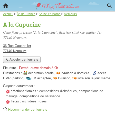
Accueil
>
Île-de-France
>
Seine-et-Marne
>
Nemours
A la Capucine
Cette fiche présente "A la Capucine", fleuriste situé
rue gautier 1er
,
77140 Nemours.
36 Rue Gautier 1er
77140 Nemours
📞 Appeler ce fleuriste
Fleuriste
-
Fermé, ouvre demain à 9h
Prestations :
décoration florale
,
livraison à domicile
,
accès
PMR
(parking)
,
CB acceptée
,
livraison
,
livraison le jour même
Propose notamment :
créations florales :
compositions d'obsèques, compositions de
mariage, compositions de naissance
fleurs :
orchidées, roses
Recommander ce fleuriste