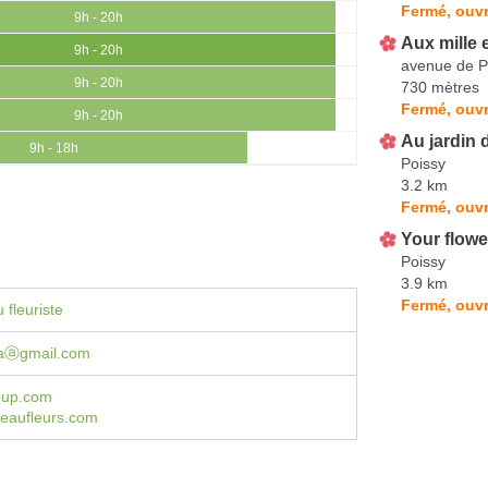
Fermé, ouvr
9h - 20h
Aux mille 
9h - 20h
avenue de P
9h - 20h
730 mètres
Fermé, ouvr
9h - 20h
Au jardin 
9h - 18h
Poissy
3.2 km
Fermé, ouvr
Your flowe
Poissy
3.9 km
Fermé, ouvr
 fleuriste
aⓐgmail.com
oup.com
aufleurs.com