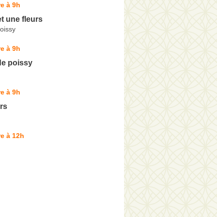
e à 9h
et une fleurs
oissy
e à 9h
de poissy
e à 9h
rs
e à 12h