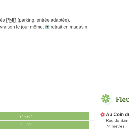
cès
PMR
(parking, entrée adaptée)
,
ivraison le jour même
,
retrait en magasin
Fle
Au Coin d
9h - 20h
Rue de Sain
9h - 20h
74 mètres