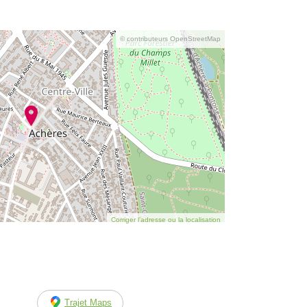
© contributeurs OpenStreetMap
Corriger l’adresse ou la localisation
Trajet Maps