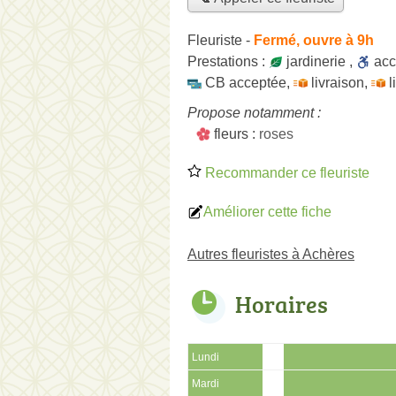
Fleuriste
-
Fermé, ouvre à 9h
Prestations :
jardinerie
,
ac
CB acceptée
,
livraison
,
l
Propose notamment :
fleurs :
roses
Recommander ce fleuriste
Améliorer cette fiche
Autres fleuristes à Achères
Horaires
Lundi
Mardi