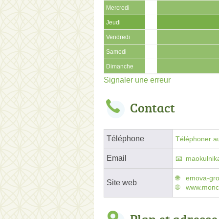
Mercredi
Jeudi
Vendredi
Samedi
Dimanche
Signaler une erreur
Contact
Téléphone
Téléphoner au
Email
maokulnik
emova-gr
Site web
www.monce
Plan et adresse