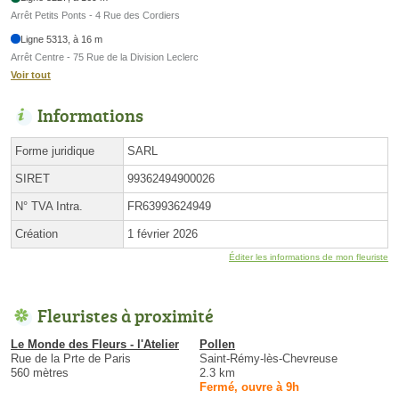
Arrêt Petits Ponts - 4 Rue des Cordiers
Ligne 5313, à 16 m
Arrêt Centre - 75 Rue de la Division Leclerc
Voir tout
Informations
Forme juridique
SARL
SIRET
99362494900026
N° TVA Intra.
FR63993624949
Création
1 février 2026
Éditer les informations de mon fleuriste
Fleuristes à proximité
Le Monde des Fleurs - l'Atelier
Pollen
Rue de la Prte de Paris
Saint-Rémy-lès-Chevreuse
560 mètres
2.3 km
Fermé, ouvre à 9h