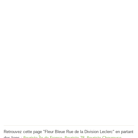
Retrouvez cette page "Fleur Bleue Rue de la Division Leclerc" en partant
des liens :
fleuriste Île-de-France
,
fleuriste 78
,
fleuriste Chevreuse
.