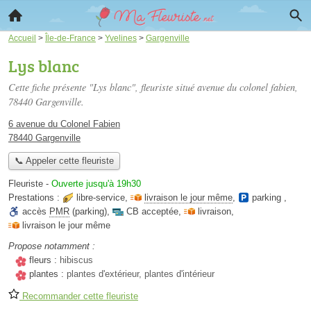
Accueil
>
Île-de-France
>
Yvelines
>
Gargenville
Lys blanc
Cette fiche présente "Lys blanc", fleuriste situé
avenue du colonel fabien
,
78440 Gargenville.
6 avenue du Colonel Fabien
78440 Gargenville
📞 Appeler cette fleuriste
Fleuriste
-
Ouverte jusqu'à 19h30
Prestations :
libre-service
,
livraison le jour même
,
parking
,
accès
PMR
(parking)
,
CB acceptée
,
livraison
,
livraison le jour même
Propose notamment :
fleurs :
hibiscus
plantes :
plantes d'extérieur, plantes d'intérieur
Recommander cette fleuriste