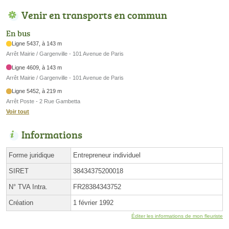
Venir en transports en commun
En bus
Ligne 5437, à 143 m
Arrêt Mairie / Gargenville - 101 Avenue de Paris
Ligne 4609, à 143 m
Arrêt Mairie / Gargenville - 101 Avenue de Paris
Ligne 5452, à 219 m
Arrêt Poste - 2 Rue Gambetta
Voir tout
Informations
Forme juridique
Entrepreneur individuel
SIRET
38434375200018
N° TVA Intra.
FR28384343752
Création
1 février 1992
Éditer les informations de mon fleuriste