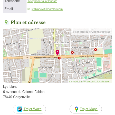
Téléphone
Téléphoner à la fleuriste
Email
lysblanc78ⓐhotmail.com
Plan et adresse
© contributeurs OpenStreetMap
Corriger l’adresse ou la localisation
Lys blanc
6 avenue du Colonel Fabien
78440 Gargenville
Trajet Waze
Trajet Maps