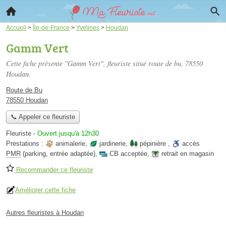
Accueil
>
Île-de-France
>
Yvelines
>
Houdan
Gamm Vert
Cette fiche présente "Gamm Vert", fleuriste situé
route de bu
, 78550
Houdan.
Route de Bu
78550 Houdan
📞 Appeler ce fleuriste
Fleuriste
-
Ouvert jusqu'à 12h30
Prestations :
animalerie
,
jardinerie
,
pépinière
,
accès
PMR
(parking, entrée adaptée)
,
CB acceptée
,
retrait en magasin
Recommander ce fleuriste
Améliorer cette fiche
Autres fleuristes à Houdan