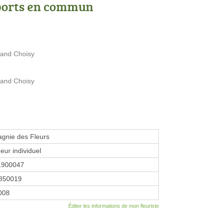
ports en commun
rand Choisy
rand Choisy
gnie des Fleurs
eur individuel
1900047
850019
2008
Éditer les informations de mon fleuriste