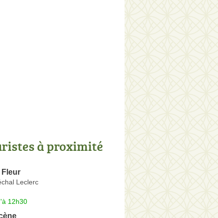
uristes à proximité
e Fleur
chal Leclerc
u'à 12h30
Scène