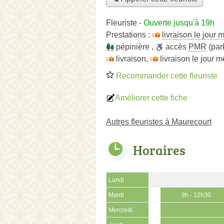
Fleuriste
-
Ouverte jusqu'à 19h
Prestations :
livraison le jour
pépinière
,
accès
PMR
(par
livraison
,
livraison le jour 
Recommander cette fleuriste
Améliorer cette fiche
Autres fleuristes à Maurecourt
Horaires
Lundi
Mardi
9h - 12h30
Mercredi