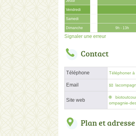
Jeudi
Vendredi
Samedi
Dimanche
9h - 13h
Signaler une erreur
Contact
Téléphone
Téléphoner à l
Email
lacompagn
biotoutcour
Site web
ompagnie-des
Plan et adresse