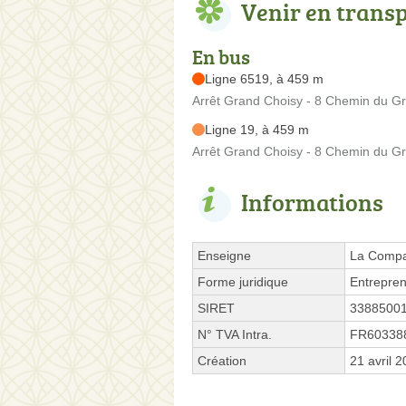
Venir en trans
En bus
Ligne 6519, à 459 m
Arrêt Grand Choisy - 8 Chemin du G
Ligne 19, à 459 m
Arrêt Grand Choisy - 8 Chemin du G
Informations
Enseigne
La Compa
Forme juridique
Entrepren
SIRET
3388500
N° TVA Intra.
FR60338
Création
21 avril 