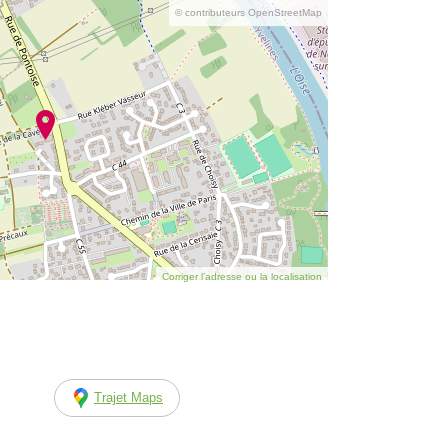
© contributeurs OpenStreetMap
Corriger l’adresse ou la localisation
Trajet Maps