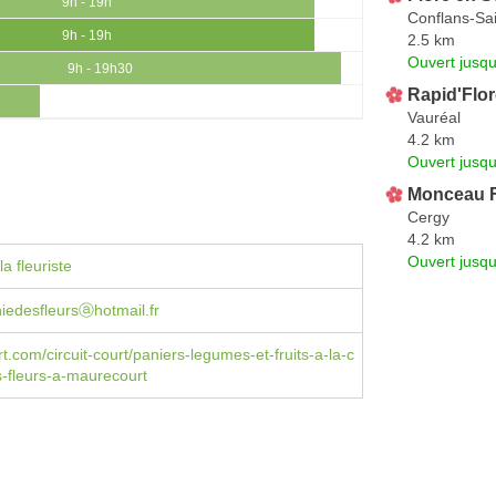
9h - 19h
Conflans-Sa
9h - 19h
2.5 km
Ouvert jusq
9h - 19h30
Rapid'Flor
Vauréal
4.2 km
Ouvert jusqu
Monceau F
Cergy
4.2 km
Ouvert jusqu
a fleuriste
iedesfleursⓐhotmail.fr
t.com/circuit-court/paniers-legumes-et-fruits-a-la-c
-fleurs-a-maurecourt