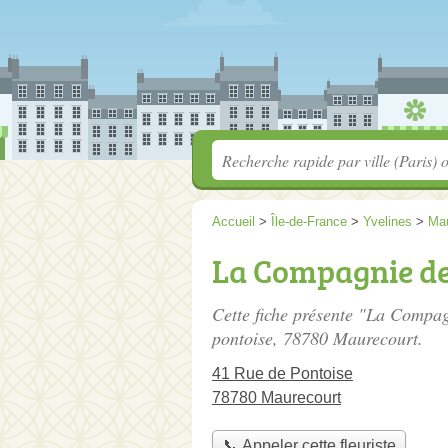
Accueil
>
Île-de-France
>
Yvelines
>
Mau
La Compagnie de
Cette fiche présente "La Compagn
pontoise
, 78780 Maurecourt.
41 Rue de Pontoise
78780 Maurecourt
📞 Appeler cette fleuriste