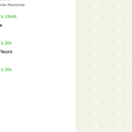
inte-Honorine
u'à 19h45
e
'à 20h
leurs
'à 20h