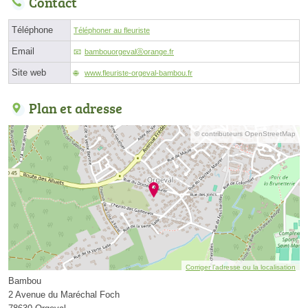
Contact
Téléphone
Téléphoner au fleuriste
Email
bambouorgevalⓐorange.fr
Site web
www.fleuriste-orgeval-bambou.fr
Plan et adresse
© contributeurs OpenStreetMap
Corriger l’adresse ou la localisation
Bambou
2 Avenue du Maréchal Foch