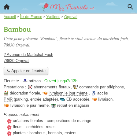
Accueil
>
Île-de-France
>
Yvelines
>
Orgeval
Bambou
Cette fiche présente "Bambou", fleuriste situé
avenue du maréchal foch
,
78630 Orgeval.
2 Avenue du Maréchal Foch
78630 Orgeval
📞 Appeler ce fleuriste
Fleuriste -
artisan
-
Ouvert jusqu'à 13h
Prestations :
abonnements floraux
,
commande par téléphone
,
décoration florale
,
livraison le jour même
,
accès
PMR
(parking, entrée adaptée)
,
CB acceptée
,
livraison
,
livraison le jour même
,
retrait en magasin
Propose notamment :
créations florales :
compositions de mariage
fleurs :
orchidées, roses
plantes :
bambous, bonsaïs, rosiers