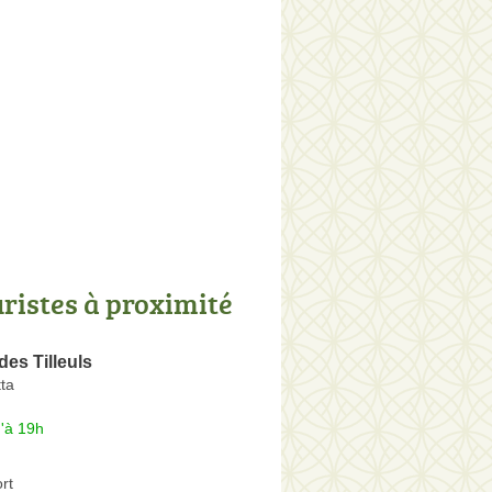
uristes à proximité
des Tilleuls
ta
'à 19h
rt