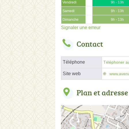
Vendredi
9h - 13h
Samedi
9h - 13h
Dimanche
9h - 13h
Signaler une erreur
Contact
Téléphone
Téléphoner au
Site web
www.avenu
Plan et adresse