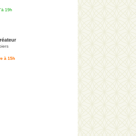
'à 19h
Créateur
biers
e à 15h