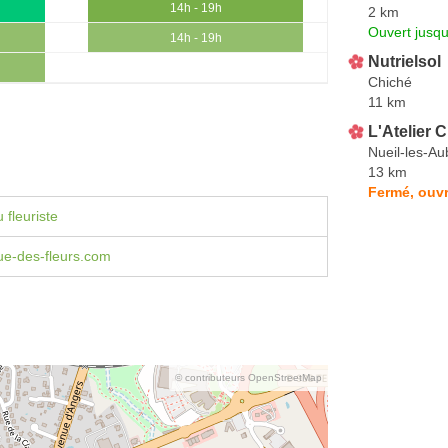
14h - 19h
2 km
Ouvert jusqu
14h - 19h
Nutrielsol
Chiché
11 km
L'Atelier 
Nueil-les-Au
13 km
Fermé, ouvr
 fleuriste
e-des-fleurs.com
© contributeurs OpenStreetMap