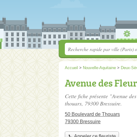
Accueil
>
Nouvelle-Aquitaine
>
Deux-Sè
Avenue des Fleu
Cette fiche présente "Avenue des 
thouars
, 79300 Bressuire.
50 Boulevard de Thouars
79300 Bressuire
📞 Appeler ce fleuriste