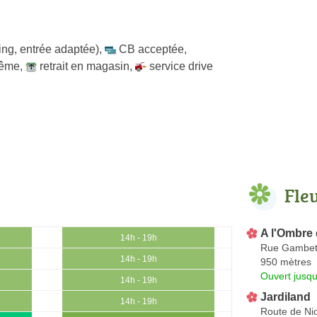
ing, entrée adaptée)
,
CB acceptée
,
même
,
retrait en magasin
,
service drive
Fle
A l'Ombre 
14h - 19h
Rue Gambet
14h - 19h
950 mètres
Ouvert jusqu
14h - 19h
Jardiland
14h - 19h
Route de Nio