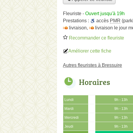
Fleuriste
-
Ouvert jusqu'à 19h
Prestations :
accès
PMR
(park
livraison
,
livraison le jour 
Recommander ce fleuriste
Améliorer cette fiche
Autres fleuristes à Bressuire
Horaires
Lundi
9h - 13h
Mardi
9h - 13h
Mercredi
9h - 13h
Jeudi
9h - 13h