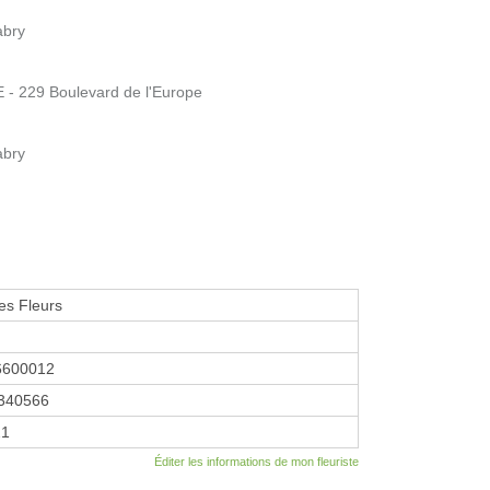
abry
 229 Boulevard de l'Europe
abry
es Fleurs
6600012
340566
21
Éditer les informations de mon fleuriste