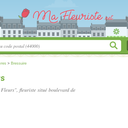
vres
>
Bressuire
rs
Fleurs", fleuriste situé
boulevard de