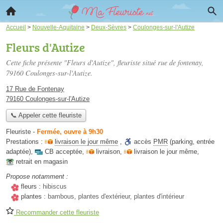
Accueil
>
Nouvelle-Aquitaine
>
Deux-Sèvres
>
Coulonges-sur-l'Autize
Fleurs d'Autize
Cette fiche présente "Fleurs d'Autize", fleuriste situé
rue de fontenay
,
79160 Coulonges-sur-l'Autize.
17 Rue de Fontenay
79160 Coulonges-sur-l'Autize
📞 Appeler cette fleuriste
Fleuriste
-
Fermée, ouvre à 9h30
Prestations :
livraison le jour même
,
accès
PMR
(parking, entrée
adaptée)
,
CB acceptée
,
livraison
,
livraison le jour même
,
retrait en magasin
Propose notamment :
fleurs :
hibiscus
plantes :
bambous, plantes d'extérieur, plantes d'intérieur
Recommander cette fleuriste