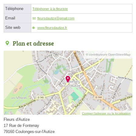
Téléphone
Téléphoner à la fleuriste
Email
fleursdautizeⓐgmail.com
Site web
www.fleursdautize.fr
Plan et adresse
© contributeurs OpenStreetMap
Corriger l’adresse ou la localisation
Fleurs d'Autize
17 Rue de Fontenay
79160 Coulonges-sur-l'Autize