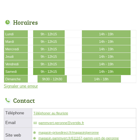
Horaires
Lundi
9h - 12h15
14h - 19h
Mardi
9h - 12h15
14h - 19h
Mercredi
9h - 12h15
14h - 19h
Jeudi
9h - 12h15
14h - 19h
Vendredi
9h - 12h15
14h - 19h
Samedi
9h - 12h15
14h - 19h
Dimanche
9h30 - 12h30
14h - 18h
Signaler une erreur
Contact
Téléphone
Téléphoner au fleuriste
Email
gammvert.peronneⓐvertdis.fr
magasin-prisedirect.fr/magasin/peronne
Site web
magasin.gammvert.fr/611167-gamm-vert-de-peronne