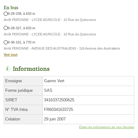
En bus
9-28-238, à 633 m
Arrêt PERONNE - LYCEE AGRICOLE - 10 Rue du Quinconce
9-28-327, à 633 m
Arrêt PERONNE - LYCEE AGRICOLE - 10 Rue du Quinconce
9-36-101, à 770 m
Arrêt PERONNE - AVENUE DES AUSTRALIENS - 116 Avenue des Australiens
Voir tout
Informations
Enseigne
Gamm Vert
Forme juridique
SAS
SIRET
34163372500625
N° TVA Intra.
FR60341633725
Création
29 juin 2007
Éditer les informations de mon fleuriste