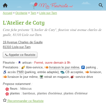
Accueil
>
Occitanie
>
Tarn
>
Lisle-sur-Tarn
L'Atelier de Caty
Cette fiche présente "L'Atelier de Caty", fleuriste situé
avenue charles de
gaulle
, 81310 Lisle-sur-Tarn.
19 Avenue Charles de Gaulle
81310 Lisle-sur-Tarn
📞 Appeler ce fleuriste
Fleuriste -
artisan
-
Fermé, ouvre demain à 9h
Prestations :
libre-service
,
livraison le jour même
,
parking
,
accès
PMR
(parking, entrée adaptée)
,
CB acceptée
,
livraison
,
livraison le jour même
,
retrait en magasin
,
service drive
Propose notamment :
fleurs :
hibiscus
plantes :
bambous, plantes d'extérieur, plantes d'intérieur
Recommander ce fleuriste