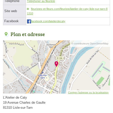
Téléphone
Téléphoner au fleuriste
fleuristes-et-fleurs.com/fleuriste/latelier-de-caty-lisle-sur-tarn-8
Site web
1310
Facebook
facebook.com/latelierdecaty
Plan et adresse
© contributeurs OpenStreetMap
Corriger l’adresse ou la localisation
L'Atelier de Caty
19 Avenue Charles de Gaulle
81310 Lisle-sur-Tarn