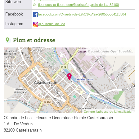
Site web
fleuristes-et-fleurs.com/fleuriste/o-jardin-de-lea-82100
Facebook
facebook.com/O-jardin-de-L%C3%A9a-260555064113504
Instagram
@o_jardin_de_lea
Plan et adresse
© contributeurs OpenStreetMap
Corriger l’adresse ou la localisation
O'Jardin de Lea - Fleuriste Décoratrice Florale Castelsarrasin
1 All. De Verdun
82100 Castelsarrasin