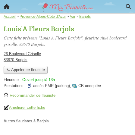
Accueil
>
Provence-Alpes-Côte d'Azur
>
Var
>
Barjols
Louis’A Fleurs Barjols
Cette fiche présente "Louis’A Fleurs Barjols", fleuriste situé
boulevard
grisolle
, 83670 Barjols.
26 Boulevard Grisolle
83670 Barjols
📞 Appeler ce fleuriste
Fleuriste
-
Ouvert jusqu'à 13h
Prestations :
accès
PMR
(parking)
,
CB acceptée
Recommander ce fleuriste
Améliorer cette fiche
Autres fleuristes à Barjols