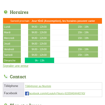
Horaires
Samedi prochain :
Jour férié (Assomption), les horaires peuvent varier
Lundi
9h30 - 12h30
15h - 19h
Mardi
9h30 - 12h30
15h - 19h
Mercredi
9h30 - 12h30
15h - 19h
Jeudi
9h30 - 12h30
Vendredi
9h30 - 12h30
15h - 19h
Samedi
9h30 - 12h30
15h - 19h
Dimanche
9h - 13h
Signaler une erreur
Contact
Téléphone
Téléphoner au fleuriste
Facebook
facebook.com/p/LouisA-Fleurs-61559404440743/