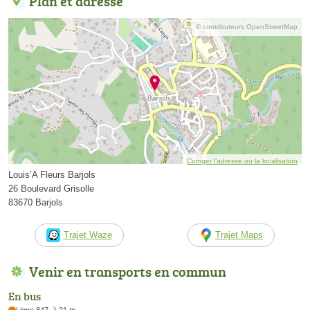
Plan et adresse
© contributeurs OpenStreetMap
Corriger l’adresse ou la localisation
Louis’A Fleurs Barjols
26 Boulevard Grisolle
83670 Barjols
Trajet Waze
Trajet Maps
Venir en transports en commun
En bus