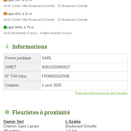
Ligne 847, à 21 m
Arrêt Centre Ville Boulevard Grisolle - 32 Boulevard Grisolle
Ligne 815, à 21 m
Arrêt Centre Ville Boulevard Grisolle - 32 Boulevard Grisolle
Ligne 8440, à 75 m
Arrêt Bd Anatole France - 8 Allee Anatole France
Informations
Forme juridique
SARL
SIRET
92810250800027
N° TVA Intra.
FR39928102508
Création
1 avril 2025
Éditer les informations de mon fleuriste
Fleuristes à proximité
Gamm Vert
L'Azalée
Chemin Saint Lazare
Boulevard Grisolle
48 mètres
1.6 km