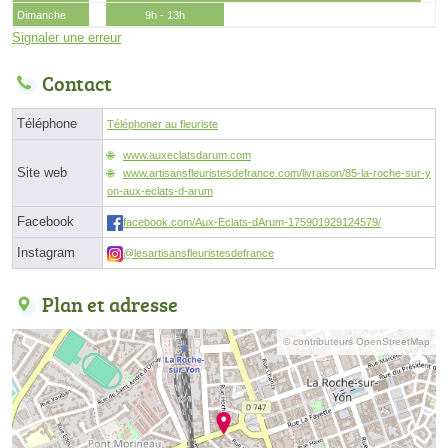
Dimanche
9h - 13h
Signaler une erreur
Contact
Téléphone
Téléphoner au fleuriste
www.auxeclatsdarum.com
Site web
www.artisansfleuristesdefrance.com/livraison/85-la-roche-sur-y
on-aux-eclats-d-arum
Facebook
facebook.com/Aux-Eclats-dArum-175901929124579/
Instagram
@lesartisansfleuristesdefrance
Plan et adresse
© contributeurs OpenStreetMap