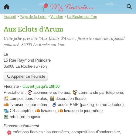
Accueil
>
Pays de la Loire
>
Vendée
>
La Roche-sur-Yon
Aux Eclats d'Arum
Cette fiche présente "Aux Eclats d'Arum", fleuriste situé
rue raymond
poincaré
, 85000 La Roche-sur-Yon.
La
15 Rue Raymond Poincaré
85000 La Roche-sur-Yon
📞 Appeler ce fleuriste
Fleuriste
-
Ouvert jusqu'à 19h30
Prestations :
abonnements floraux
,
commande par téléphone
,
compositions florales
,
décoration florale
,
livraison le jour même
,
accès
PMR
(parking, entrée adaptée)
,
CB acceptée
,
livraison
,
livraison le jour même
,
retrait en magasin
Propose notamment :
créations florales :
boutonnières, compositions d'anniversaire,