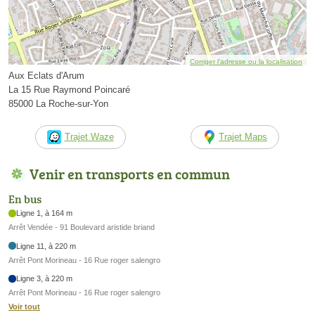
Corriger l’adresse ou la localisation
Aux Eclats d'Arum
La 15 Rue Raymond Poincaré
85000 La Roche-sur-Yon
Trajet Waze
Trajet Maps
Venir en transports en commun
En bus
Ligne 1, à 164 m
Arrêt Vendée - 91 Boulevard aristide briand
Ligne 11, à 220 m
Arrêt Pont Morineau - 16 Rue roger salengro
Ligne 3, à 220 m
Arrêt Pont Morineau - 16 Rue roger salengro
Voir tout