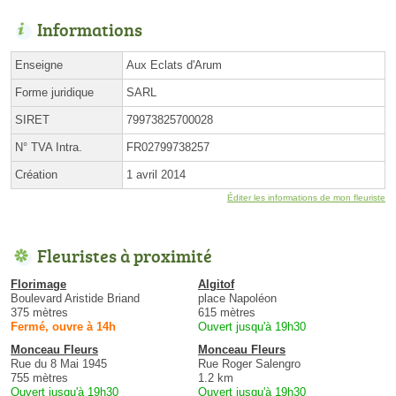
Informations
Enseigne
Aux Eclats d'Arum
Forme juridique
SARL
SIRET
79973825700028
N° TVA Intra.
FR02799738257
Création
1 avril 2014
Éditer les informations de mon fleuriste
Fleuristes à proximité
Florimage
Algitof
Boulevard Aristide Briand
place Napoléon
375 mètres
615 mètres
Fermé, ouvre à 14h
Ouvert jusqu'à 19h30
Monceau Fleurs
Monceau Fleurs
Rue du 8 Mai 1945
Rue Roger Salengro
755 mètres
1.2 km
Ouvert jusqu'à 19h30
Ouvert jusqu'à 19h30