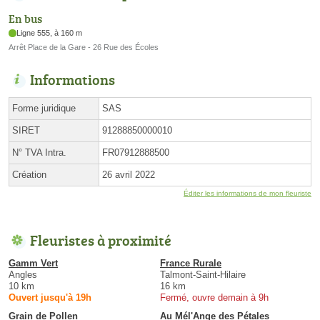
En bus
Ligne 555, à 160 m
Arrêt Place de la Gare - 26 Rue des Écoles
Informations
Forme juridique
SAS
SIRET
91288850000010
N° TVA Intra.
FR07912888500
Création
26 avril 2022
Éditer les informations de mon fleuriste
Fleuristes à proximité
Gamm Vert
France Rurale
Angles
Talmont-Saint-Hilaire
10 km
16 km
Ouvert jusqu'à 19h
Fermé, ouvre demain à 9h
Grain de Pollen
Au Mél'Ange des Pétales