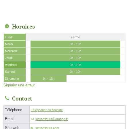
Horaires
Lundi
Fermé
Mardi
9h - 19h
Mercredi
9h - 19h
Jeudi
9h - 19h
Vendredi
9h - 19h
Samedi
9h - 19h
Dimanche
9h - 13h
Signaler une erreur
Contact
Téléphone
Téléphoner au fleuriste
Email
justinefleursⓐorange.fr
Site web
justinefleurs.com