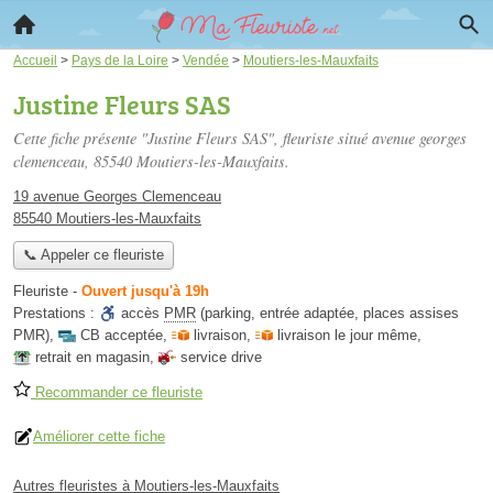
Accueil
>
Pays de la Loire
>
Vendée
>
Moutiers-les-Mauxfaits
Justine Fleurs SAS
Cette fiche présente "Justine Fleurs SAS", fleuriste situé
avenue georges
clemenceau
, 85540 Moutiers-les-Mauxfaits.
19 avenue Georges Clemenceau
85540 Moutiers-les-Mauxfaits
📞 Appeler ce fleuriste
Fleuriste
-
Ouvert jusqu'à 19h
Prestations :
accès
PMR
(parking, entrée adaptée, places assises
PMR)
,
CB acceptée
,
livraison
,
livraison le jour même
,
retrait en magasin
,
service drive
Recommander ce fleuriste
Améliorer cette fiche
Autres fleuristes à Moutiers-les-Mauxfaits