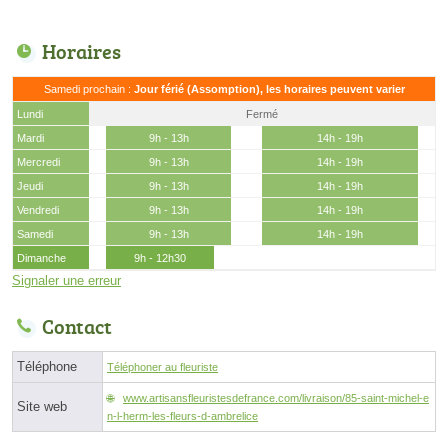
Horaires
Samedi prochain :
Jour férié (Assomption), les horaires peuvent varier
Lundi
Fermé
Mardi
9h - 13h
14h - 19h
Mercredi
9h - 13h
14h - 19h
Jeudi
9h - 13h
14h - 19h
Vendredi
9h - 13h
14h - 19h
Samedi
9h - 13h
14h - 19h
Dimanche
9h - 12h30
Signaler une erreur
Contact
Téléphone
Téléphoner au fleuriste
www.artisansfleuristesdefrance.com/livraison/85-saint-michel-e
Site web
n-l-herm-les-fleurs-d-ambrelice