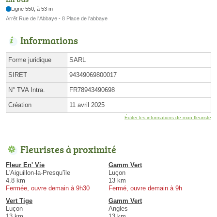
Ligne 550, à 53 m
Arrêt Rue de l'Abbaye - 8 Place de l'abbaye
Informations
Forme juridique
SARL
SIRET
94349069800017
N° TVA Intra.
FR78943490698
Création
11 avril 2025
Éditer les informations de mon fleuriste
Fleuristes à proximité
Fleur En' Vie
Gamm Vert
L'Aiguillon-la-Presqu'île
Luçon
4.8 km
13 km
Fermée, ouvre demain à 9h30
Fermé, ouvre demain à 9h
Vert Tige
Gamm Vert
Luçon
Angles
13 km
13 km