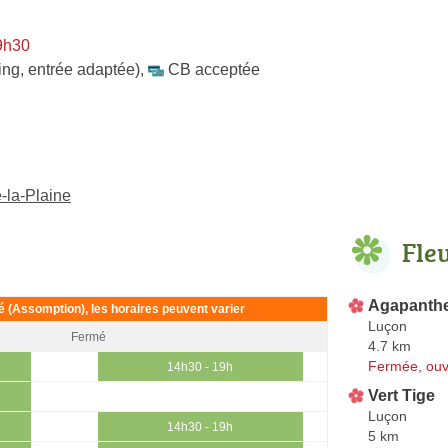
9h30
ing, entrée adaptée)
,
CB acceptée
-la-Plaine
Fle
Agapanth
ié (Assomption), les horaires peuvent varier
Luçon
Fermé
4.7 km
Fermée, ouv
14h30 - 19h
Vert Tige
Luçon
14h30 - 19h
5 km