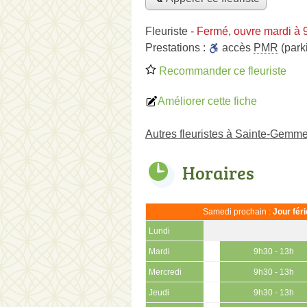
Fleuriste
-
Fermé, ouvre mardi à 
Prestations :
accès
PMR
(park
Recommander ce fleuriste
Améliorer cette fiche
Autres fleuristes à Sainte-Gemme
Horaires
Samedi prochain :
Jour fér
Lundi
Mardi
9h30 - 13h
Mercredi
9h30 - 13h
Jeudi
9h30 - 13h