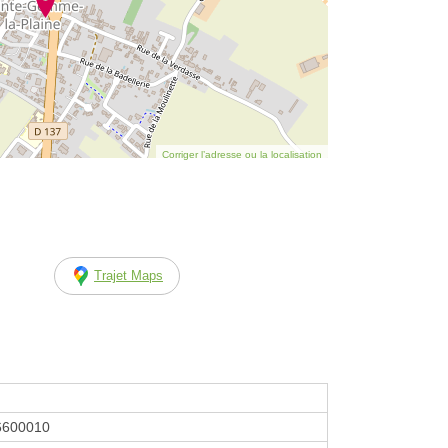
Corriger l’adresse ou la localisation
Trajet Maps
6600010