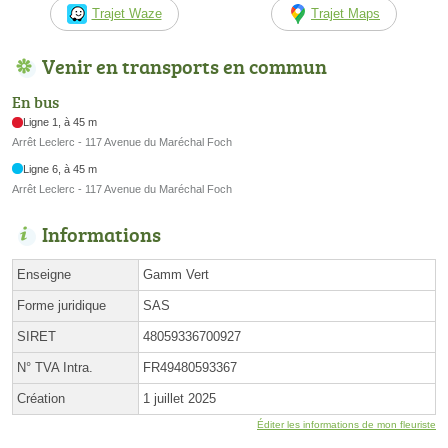
Trajet Waze
Trajet Maps
Venir en transports en commun
En bus
Ligne 1, à 45 m
Arrêt Leclerc - 117 Avenue du Maréchal Foch
Ligne 6, à 45 m
Arrêt Leclerc - 117 Avenue du Maréchal Foch
Informations
Enseigne
Gamm Vert
Forme juridique
SAS
SIRET
48059336700927
N° TVA Intra.
FR49480593367
Création
1 juillet 2025
Éditer les informations de mon fleuriste