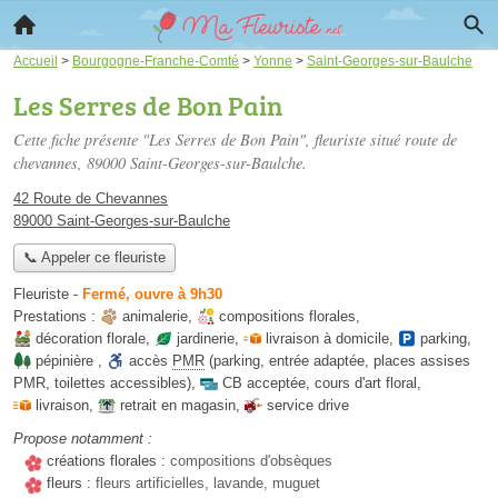
Accueil
>
Bourgogne-Franche-Comté
>
Yonne
>
Saint-Georges-sur-Baulche
Les Serres de Bon Pain
Cette fiche présente "Les Serres de Bon Pain", fleuriste situé
route de
chevannes
, 89000 Saint-Georges-sur-Baulche.
42 Route de Chevannes
89000 Saint-Georges-sur-Baulche
📞 Appeler ce fleuriste
Fleuriste
-
Fermé, ouvre à 9h30
Prestations :
animalerie
,
compositions florales
,
décoration florale
,
jardinerie
,
livraison à domicile
,
parking
,
pépinière
,
accès
PMR
(parking, entrée adaptée, places assises
PMR, toilettes accessibles)
,
CB acceptée
,
cours d'art floral
,
livraison
,
retrait en magasin
,
service drive
Propose notamment :
créations florales :
compositions d'obsèques
fleurs :
fleurs artificielles, lavande, muguet