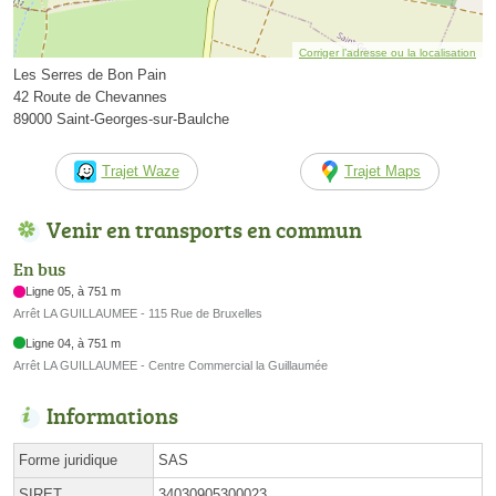
Corriger l’adresse ou la localisation
Les Serres de Bon Pain
42 Route de Chevannes
89000 Saint-Georges-sur-Baulche
Trajet Waze
Trajet Maps
Venir en transports en commun
En bus
Ligne 05, à 751 m
Arrêt LA GUILLAUMEE - 115 Rue de Bruxelles
Ligne 04, à 751 m
Arrêt LA GUILLAUMEE - Centre Commercial la Guillaumée
Informations
Forme juridique
SAS
SIRET
34030905300023