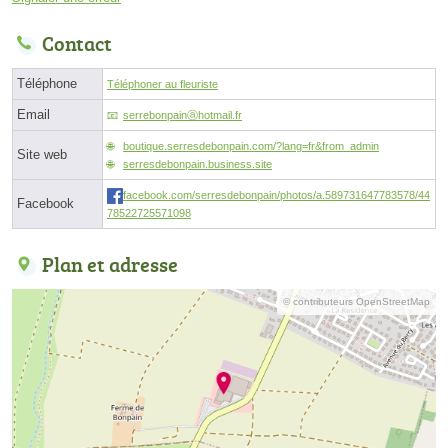
Contact
Téléphone
Téléphoner au fleuriste
Email
serrebonpainⓐhotmail.fr
boutique.serresdebonpain.com/?lang=fr&from_admin
Site web
serresdebonpain.business.site
facebook.com/serresdebonpain/photos/a.589731647783578/44
Facebook
78522725571098
Plan et adresse
© contributeurs OpenStreetMap