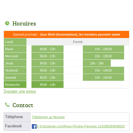
Horaires
Samedi prochain :
Jour férié (Assomption), les horaires peuvent varier
Lundi
Fermé
Mardi
9h30 - 13h
15h - 19h30
Mercredi
9h30 - 13h
15h - 19h30
Jeudi
9h30 - 13h
15h - 18h
Vendredi
9h30 - 13h
15h - 19h30
Samedi
9h30 - 13h
15h - 19h30
Dimanche
9h30 - 13h
Signaler une erreur
Contact
Téléphone
Téléphoner au fleuriste
Facebook
fr-fr.facebook.com/Rose-Pivoine-Fleuriste-124288284838026