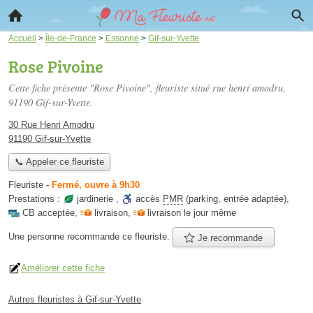
Accueil
>
Île-de-France
>
Essonne
>
Gif-sur-Yvette
Rose Pivoine
Cette fiche présente "Rose Pivoine", fleuriste situé
rue henri amodru
,
91190 Gif-sur-Yvette.
30 Rue Henri Amodru
91190 Gif-sur-Yvette
📞 Appeler ce fleuriste
Fleuriste
-
Fermé, ouvre à 9h30
Prestations :
jardinerie
,
accès
PMR
(parking, entrée adaptée)
,
CB acceptée
,
livraison
,
livraison le jour même
Une personne
recommande
ce fleuriste.
Je recommande
Améliorer cette fiche
Autres fleuristes à Gif-sur-Yvette