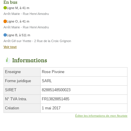
En bus
Ligne M, à 41 m
Arrêt Mairie - Rue Henri Amodru
Ligne O, à 41 m
Arrêt Mairie - Rue Henri Amodru
Ligne B, à 511 m
Arrêt Gif-sur-Yvette - 2 Rue de la Croix Grignon
Voir tout
Informations
Enseigne
Rose Pivoine
Forme juridique
SARL
SIRET
82885148500023
N° TVA Intra.
FR13828851485
Création
1 mai 2017
Éditer les informations de mon fleuriste