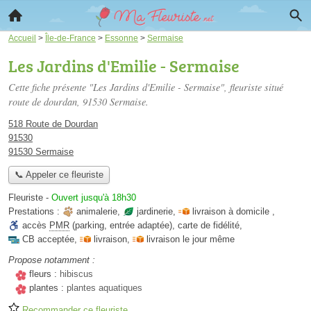
Accueil
>
Île-de-France
>
Essonne
>
Sermaise
Les Jardins d'Emilie - Sermaise
Cette fiche présente "Les Jardins d'Emilie - Sermaise", fleuriste situé
route de dourdan
, 91530 Sermaise.
518 Route de Dourdan
91530
91530 Sermaise
📞 Appeler ce fleuriste
Fleuriste
-
Ouvert jusqu'à 18h30
Prestations :
animalerie
,
jardinerie
,
livraison à domicile
,
accès
PMR
(parking, entrée adaptée)
,
carte de fidélité
,
CB acceptée
,
livraison
,
livraison le jour même
Propose notamment :
fleurs :
hibiscus
plantes :
plantes aquatiques
Recommander ce fleuriste