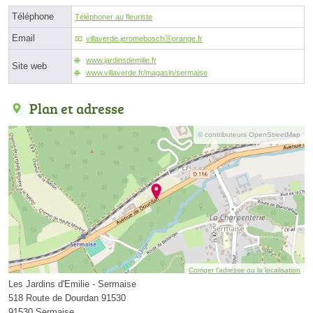
Téléphone
Téléphoner au fleuriste
Email
villaverde.jeromeboschⓐorange.fr
www.jardinsdemilie.fr
Site web
www.villaverde.fr/magasin/sermaise
Plan et adresse
© contributeurs OpenStreetMap
Corriger l’adresse ou la localisation
Les Jardins d'Emilie - Sermaise
518 Route de Dourdan 91530
91530 Sermaise