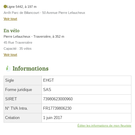
Ligne 5442, à 197 m
Arrêt Parc de Billancourt - 50 Avenue Pierre Lefaucheux
Voir tout
En vélo
Pierre Lefaucheux - Traversière, à 352 m
45 Rue Traversière
Capacité : 35 vélos
Voir tout
Informations
Sigle
EHGT
Forme juridique
SAS
SIRET
73980623000960
N° TVA Intra.
FR17739806230
Création
1 juin 2017
Éditer les informations de mon fleuriste