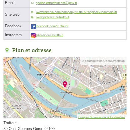
Email
opelissiertruffautcomⓐgmx.fr
www.linkedin.com/company/truffaut/?originalSubdomain=fr
Site web
www.pinterest.fr/truffaut
Facebook
facebook.com/truffautfr
Instagram
@jardineriestruffaut
Plan et adresse
© contributeurs OpenStreetMap
Corriger l’adresse ou la localisation
Truffaut
39 Quai Georges Gorse 92100