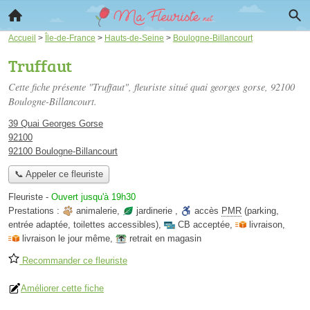
Accueil
>
Île-de-France
>
Hauts-de-Seine
>
Boulogne-Billancourt
Truffaut
Cette fiche présente "Truffaut", fleuriste situé
quai georges gorse
, 92100
Boulogne-Billancourt.
39 Quai Georges Gorse
92100
92100 Boulogne-Billancourt
📞 Appeler ce fleuriste
Fleuriste
-
Ouvert jusqu'à 19h30
Prestations :
animalerie
,
jardinerie
,
accès
PMR
(parking,
entrée adaptée, toilettes accessibles)
,
CB acceptée
,
livraison
,
livraison le jour même
,
retrait en magasin
Recommander ce fleuriste
Améliorer cette fiche