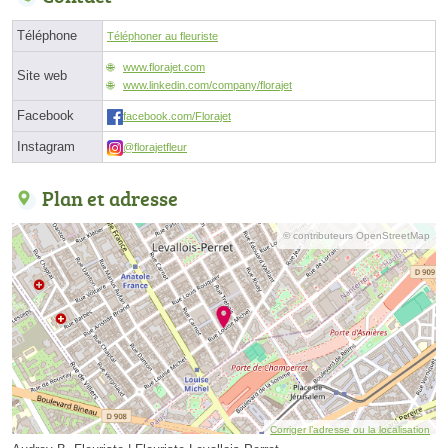
Téléphone
Téléphoner au fleuriste
www.florajet.com
Site web
www.linkedin.com/company/florajet
Facebook
facebook.com/Florajet
Instagram
@florajetfleur
Plan et adresse
© contributeurs OpenStreetMap
Corriger l’adresse ou la localisation