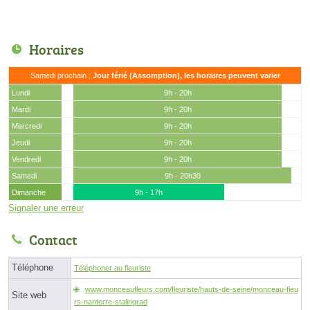
Horaires
Samedi prochain :
Jour férié (Assomption), les horaires peuvent varier
Lundi
9h - 20h
Mardi
9h - 20h
Mercredi
9h - 20h
Jeudi
9h - 20h
Vendredi
9h - 20h
Samedi
9h - 20h30
Dimanche
9h - 17h
Signaler une erreur
Contact
Téléphone
Téléphoner au fleuriste
www.monceaufleurs.com/fleuriste/hauts-de-seine/monceau-fleu
Site web
rs-nanterre-stalingrad