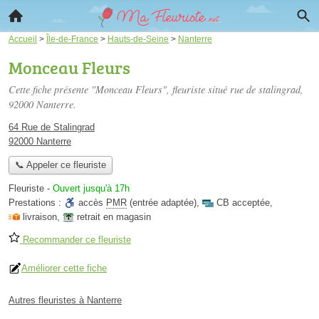
Accueil
>
Île-de-France
>
Hauts-de-Seine
>
Nanterre
Monceau Fleurs
Cette fiche présente "Monceau Fleurs", fleuriste situé
rue de stalingrad
,
92000 Nanterre.
64 Rue de Stalingrad
92000 Nanterre
📞 Appeler ce fleuriste
Fleuriste
-
Ouvert jusqu'à 17h
Prestations :
accès
PMR
(entrée adaptée)
,
CB acceptée
,
livraison
,
retrait en magasin
Recommander ce fleuriste
Améliorer cette fiche
Autres fleuristes à Nanterre