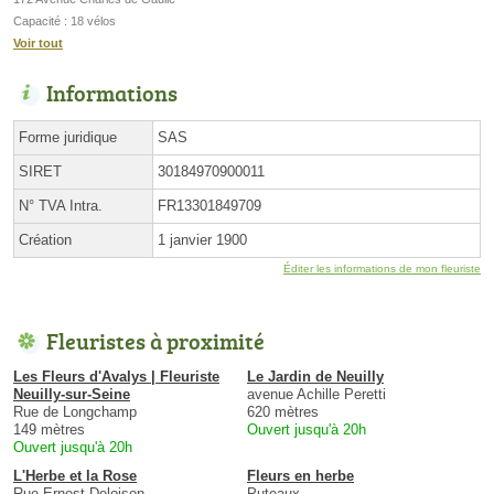
Capacité : 18 vélos
Voir tout
Informations
Forme juridique
SAS
SIRET
30184970900011
N° TVA Intra.
FR13301849709
Création
1 janvier 1900
Éditer les informations de mon fleuriste
Fleuristes à proximité
Les Fleurs d'Avalys | Fleuriste
Le Jardin de Neuilly
Neuilly-sur-Seine
avenue Achille Peretti
Rue de Longchamp
620 mètres
149 mètres
Ouvert jusqu'à 20h
Ouvert jusqu'à 20h
L'Herbe et la Rose
Fleurs en herbe
Rue Ernest Deloison
Puteaux