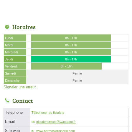
Horaires
Lundi
8h - 17h
Mardi
8h - 17h
Mercredi
8h - 17h
Jeudi
8h - 17h
Vendredi
8h - 16h
Samedi
Fermé
Dimanche
Fermé
Signaler une erreur
Contact
Téléphone
Téléphoner au fleuriste
Email
claudehermesⓐwanadoo.fr
Site web
www.hermesjardinerie.com