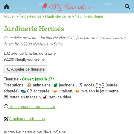
Accueil
>
Île-de-France
>
Hauts-de-Seine
>
Neuilly-sur-Seine
Jardinerie Hermès
Cette fiche présente "Jardinerie Hermès", fleuriste situé
avenue charles
de gaulle
, 92200 Neuilly-sur-Seine.
182 avenue Charles de Gaulle
92200 Neuilly-sur-Seine
📞 Appeler ce fleuriste
Fleuriste
-
Ouvert jusqu'à 17h
Prestations :
animalerie
,
jardinerie
,
accès
PMR
(entrée
adaptée)
,
CB acceptée
,
livraison
,
livraison le jour même
,
retrait en magasin
,
service drive
Recommander ce fleuriste
Améliorer cette fiche
Autres fleuristes à Neuilly-sur-Seine