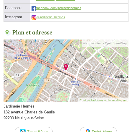
Facebook
facebook.com/jardineriehermes
Instagram
@jardinerie_hermes
Plan et adresse
© contributeurs OpenStreetMap
Corriger l’adresse ou la localisation
Jardinerie Hermès
182 avenue Charles de Gaulle
92200 Neuilly-sur-Seine
Trajet Waze
Trajet Maps