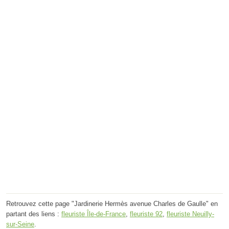
Retrouvez cette page "Jardinerie Hermès avenue Charles de Gaulle" en
partant des liens :
fleuriste Île-de-France
,
fleuriste 92
,
fleuriste Neuilly-
sur-Seine
.