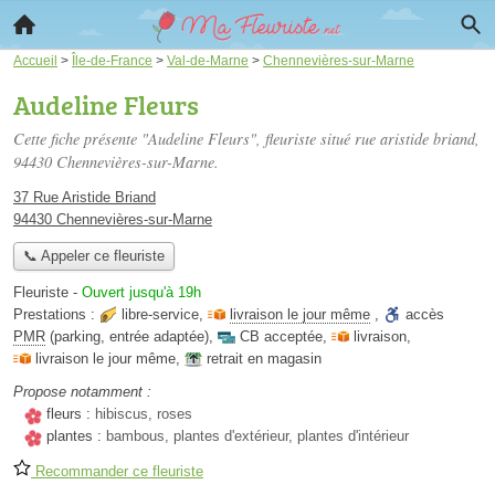
Accueil
>
Île-de-France
>
Val-de-Marne
>
Chennevières-sur-Marne
Audeline Fleurs
Cette fiche présente "Audeline Fleurs", fleuriste situé
rue aristide briand
,
94430 Chennevières-sur-Marne.
37 Rue Aristide Briand
94430 Chennevières-sur-Marne
📞 Appeler ce fleuriste
Fleuriste
-
Ouvert jusqu'à 19h
Prestations :
libre-service
,
livraison le jour même
,
accès
PMR
(parking, entrée adaptée)
,
CB acceptée
,
livraison
,
livraison le jour même
,
retrait en magasin
Propose notamment :
fleurs :
hibiscus, roses
plantes :
bambous, plantes d'extérieur, plantes d'intérieur
Recommander ce fleuriste