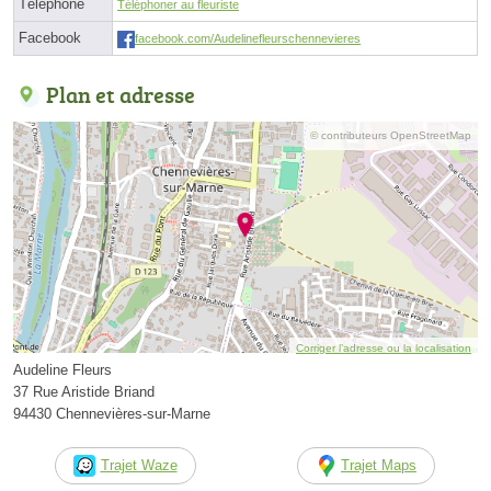
Téléphone
Téléphoner au fleuriste
Facebook
facebook.com/Audelinefleurschennevieres
Plan et adresse
© contributeurs OpenStreetMap
Corriger l’adresse ou la localisation
Audeline Fleurs
37 Rue Aristide Briand
94430 Chennevières-sur-Marne
Trajet Waze
Trajet Maps