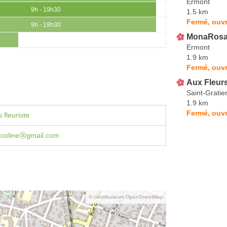
Ermont
9h - 19h30
1.5 km
Fermé, ouvr
9h - 19h30
MonaRos
Ermont
1.9 km
Fermé, ouvr
Aux Fleurs
Saint-Gratie
1.9 km
Fermé, ouvr
 fleuriste
decolineⓐgmail.com
© contributeurs OpenStreetMap