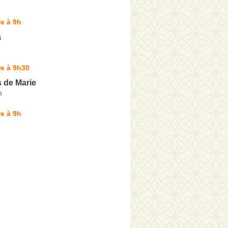
e à 9h
a
e à 9h30
 de Marie
n
e à 9h