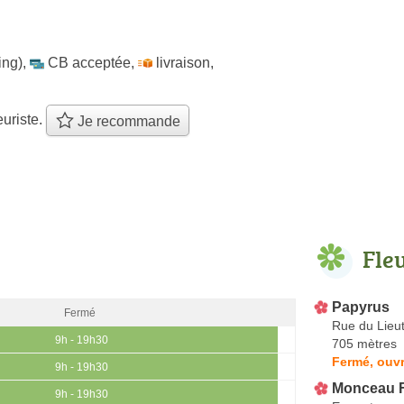
ing)
,
CB acceptée
,
livraison
,
euriste.
Je recommande
Fle
Papyrus
Fermé
Rue du Lieu
9h - 19h30
705 mètres
Fermé, ouvr
9h - 19h30
Monceau F
9h - 19h30