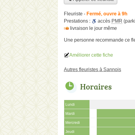
Fleuriste
-
Fermé, ouvre à 9h
Prestations :
accès
PMR
(park
livraison le jour même
Une personne
recommande
ce fl
Améliorer cette fiche
Autres fleuristes à Sannois
Horaires
Lundi
Mardi
Mercredi
Jeudi