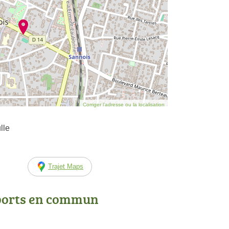
Corriger l’adresse ou la localisation
lle
Trajet Maps
ports en commun