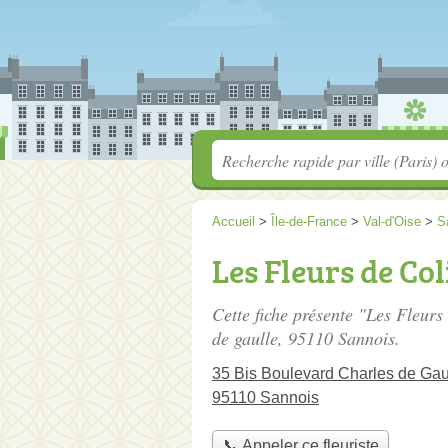
Accueil
>
Île-de-France
>
Val-d'Oise
>
S
Les Fleurs de Col
Cette fiche présente "Les Fleurs 
de gaulle
, 95110 Sannois.
35 Bis Boulevard Charles de Gau
95110 Sannois
📞 Appeler ce fleuriste