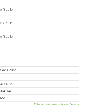
de Gaulle
de Gaulle
de Gaulle
s de Coline
6400012
004164
2022
Éditer les informations de mon fleuriste