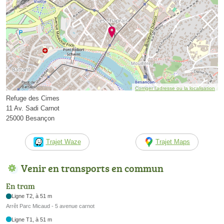
Corriger l’adresse ou la localisation
Refuge des Cimes
11 Av. Sadi Carnot
25000 Besançon
Trajet Waze
Trajet Maps
Venir en transports en commun
En tram
Ligne T2, à 51 m
Arrêt Parc Micaud - 5 avenue carnot
Ligne T1, à 51 m