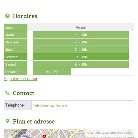
Horaires
Lundi
Fermé
Mardi
9h - 19h
Mercredi
9h - 19h
Jeudi
9h - 19h
Vendredi
9h - 19h
Samedi
9h - 19h
Dimanche
9h - 13h
Signaler une erreur
Contact
Téléphone
Téléphoner au fleuriste
Plan et adresse
© contributeurs OpenStreetMap