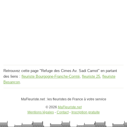
Retrouvez cette page "Refuge des Cimes Av. Sadi Carnot" en partant
des liens :
fleuriste Bourgogne-Franche-Comté
,
fleuriste 25
,
fleuriste
Besançon
.
MaFleuriste.net : les fleuristes de France à votre service
© 2026
MaFleuriste.net
Mentions légales
-
Contact
-
Inscription gratuite