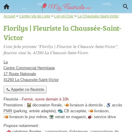
Accueil
>
Centre-Val de Loire
>
Loir-et-Cher
>
La Chaussée-Saint-Victor
Florilys | Fleuriste la Chaussée-Saint-
Victor
Cette fiche présente "Florilys | Fleuriste la Chaussée-Saint-Victor",
fleuriste situé
la
, 41260 La Chaussée-Saint-Victor.
La
Centre Commercial Hermitage
17 Route Nationale
41260 La Chaussée-Saint-Victor
📞 Appeler ce fleuriste
Fleuriste
-
Fermé, ouvre demain à 10h
Prestations :
décoration florale
,
livraison à domicile
,
accès
PMR
(parking, entrée adaptée)
,
CB acceptée
,
livraison
,
livraison le jour même
,
retrait en magasin
,
service drive
Propose notamment :
créations florales :
compositions d'obsèques, compositions de