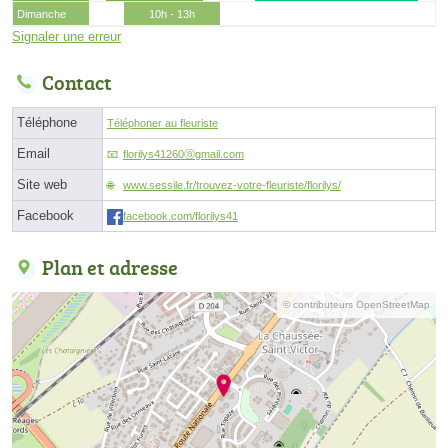
Dimanche
10h - 13h
Signaler une erreur
Contact
Téléphone
Téléphoner au fleuriste
Email
florilys41260ⓐgmail.com
Site web
www.sessile.fr/trouvez-votre-fleuriste/florilys/
Facebook
facebook.com/florilys41
Plan et adresse
© contributeurs OpenStreetMap