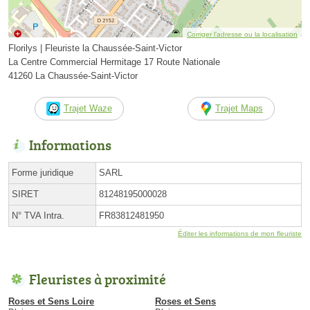
Corriger l’adresse ou la localisation
Florilys | Fleuriste la Chaussée-Saint-Victor
La Centre Commercial Hermitage 17 Route Nationale
41260 La Chaussée-Saint-Victor
Trajet Waze
Trajet Maps
Informations
Forme juridique
SARL
SIRET
81248195000028
N° TVA Intra.
FR83812481950
Éditer les informations de mon fleuriste
Fleuristes à proximité
Roses et Sens Loire
Roses et Sens